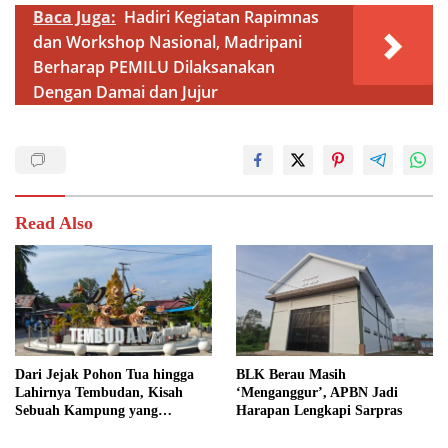
Baca Juga:
Hadiri Kegiatan Rapimnas
dan Workshop Nasional, Madripani
Berharap PEMILU Dilaksanakan
Dengan Damai dan Jujur
Read Also
Dari Jejak Pohon Tua hingga
BLK Berau Masih
Lahirnya Tembudan, Kisah
‘Menganggur’, APBN Jadi
Sebuah Kampung yang
Harapan Lengkapi Sarpras
Dipersatukan Sejarah