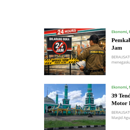
Ekonomi
,
Pemkab
Jam
BERAUSATU
menegaskan
Ekonomi
,
39 Ten
Motor 
BERAUSATU
Masjid Ag