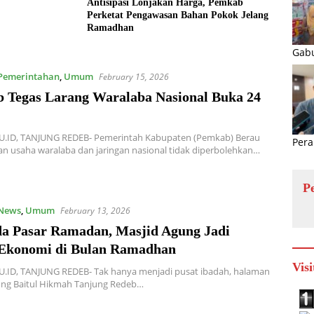
Antisipasi Lonjakan Harga, Pemkab
Perketat Pengawasan Bahan Pokok Jelang
Ramadhan
Gabu
Pemerintahan
,
Umum
February 15, 2026
 Tegas Larang Waralaba Nasional Buka 24
.ID, TANJUNG REDEB- Pemerintah Kabupaten (Pemkab) Berau
Pera
 usaha waralaba dan jaringan nasional tidak diperbolehkan…
P
News
,
Umum
February 13, 2026
da Pasar Ramadan, Masjid Agung Jadi
Ekonomi di Bulan Ramadhan
Visi
.ID, TANJUNG REDEB- Tak hanya menjadi pusat ibadah, halaman
ung Baitul Hikmah Tanjung Redeb…