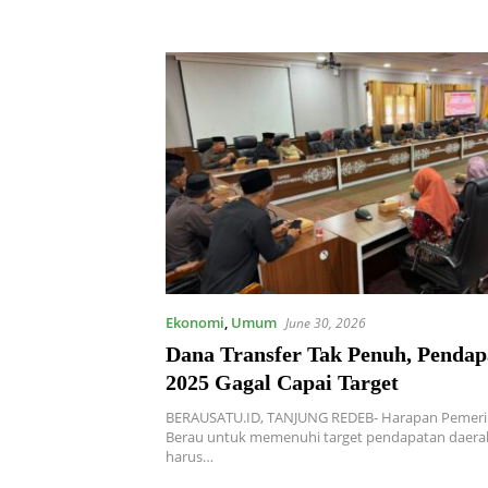
Ekonomi
,
Umum
June 30, 2026
Dana Transfer Tak Penuh, Pendap
2025 Gagal Capai Target
BERAUSATU.ID, TANJUNG REDEB- Harapan Pemeri
Berau untuk memenuhi target pendapatan daera
harus…