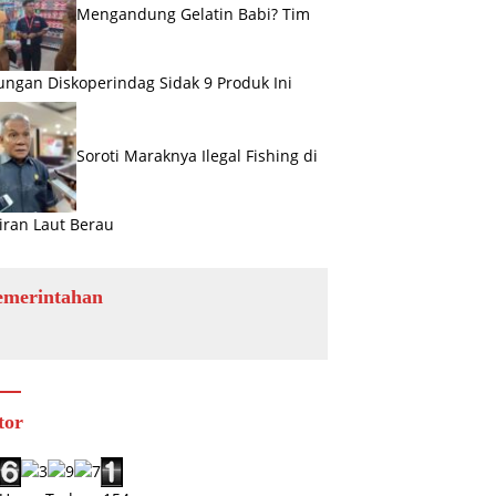
Mengandung Gelatin Babi? Tim
ngan Diskoperindag Sidak 9 Produk Ini
Soroti Maraknya Ilegal Fishing di
iran Laut Berau
emerintahan
tor