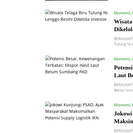
Ekonomi
,
Wisata
Dikelol
BERAUSATU.
Tulung Ni
Ekonomi
,
Potens
Laut B
BERAUSATU.
Berau teru
Ekonomi
,
Jokowi
Maksim
BERAUSATU.