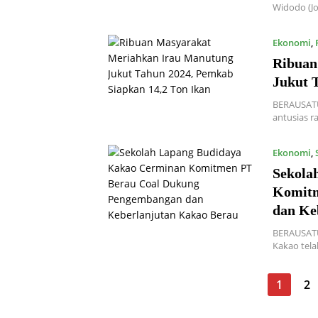
Widodo (J
Ekonomi
,
Ribuan
Jukut 
BERAUSATU
antusias 
Ekonomi
,
Sekola
Komitm
dan Ke
BERAUSATU.
Kakao tela
Posts
1
2
pagination