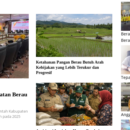
Bera
Ber
Ketahanan Pangan Berau Butuh Arah
Kebijakan yang Lebih Terukur dan
Progresif
Tepa
atan Berau
ntah Kabupaten
Angg
h pada 2025