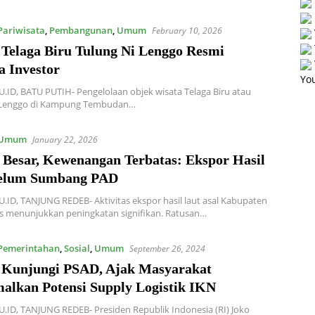
Pariwisata
,
Pembangunan
,
Umum
February 10, 2026
 Telaga Biru Tulung Ni Lenggo Resmi
a Investor
You
ID, BATU PUTIH- Pengelolaan objek wisata Telaga Biru atau
 Lenggo di Kampung Tembudan…
Umum
January 22, 2026
i Besar, Kewenangan Terbatas: Ekspor Hasil
elum Sumbang PAD
ID, TANJUNG REDEB- Aktivitas ekspor hasil laut asal Kabupaten
s menunjukkan peningkatan signifikan. Ratusan…
Pemerintahan
,
Sosial
,
Umum
September 26, 2024
 Kunjungi PSAD, Ajak Masyarakat
alkan Potensi Supply Logistik IKN
ID, TANJUNG REDEB- Presiden Republik Indonesia (RI) Joko