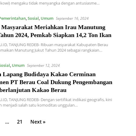
okowi) mengaku tidak menyangka dengan antusiasme…
Pemerintahan
,
Sosial
,
Umum
September 16, 2024
 Masyarakat Meriahkan Irau Manutung
Tahun 2024, Pemkab Siapkan 14,2 Ton Ikan
.ID, TANJUNG REDEB- Ribuan masyarakat Kabupaten Berau
ramaikan Manutung Jukut Tahun 2024 sebagai rangkaian…
Sosial
,
Umum
September 12, 2024
h Lapang Budidaya Kakao Cerminan
en PT Berau Coal Dukung Pengembangan
berlanjutan Kakao Berau
ID, TANJUNG REDEB- Dengan sertifikat indikasi geografis, kini
h menjadi salah satu komoditas unggulan…
…
21
Next »