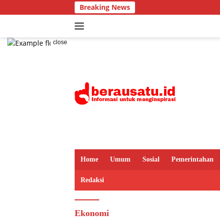
Skip
Breaking News
to
content
close
Home
Umum
Sosial
Pemerintahan
Redaksi
Ekonomi