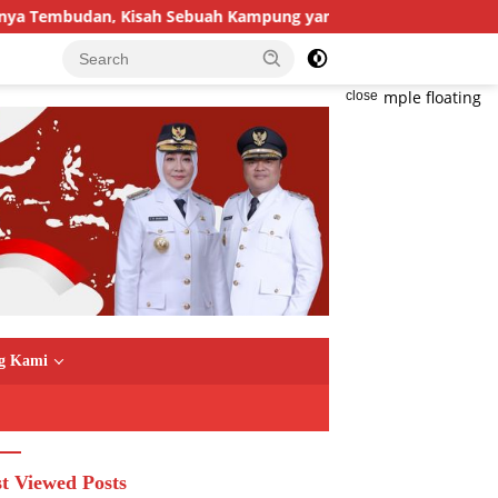
mbudan, Kisah Sebuah Kampung yang Dipersatukan Sejarah
close
g Kami
t Viewed Posts