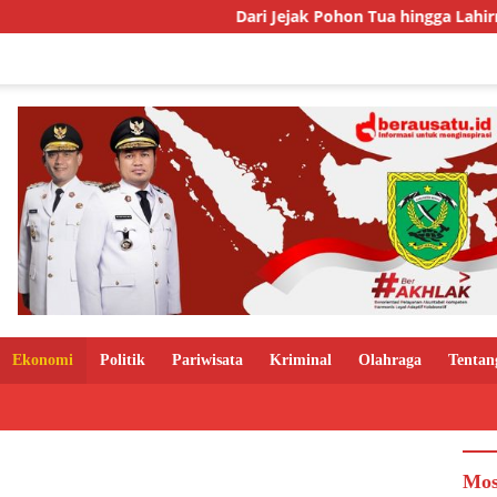
Dari Jejak Pohon Tua hingga Lahirnya Te
Ekonomi
Politik
Pariwisata
Kriminal
Olahraga
Tentan
Mos