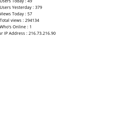
Users Today : 49
Users Yesterday : 379
Views Today : 57
Total views : 294134
Who's Online : 1
r IP Address : 216.73.216.90