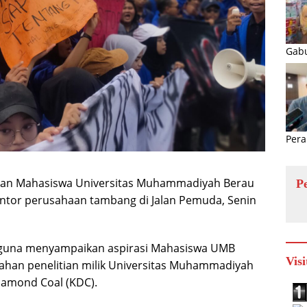
Gabu
Pera
an Mahasiswa Universitas Muhammadiyah Berau
P
kantor perusahaan tambang di Jalan Pemuda, Senin
n guna menyampaikan aspirasi Mahasiswa UMB
Visi
ahan penelitian milik Universitas Muhammadiyah
Diamond Coal (KDC).