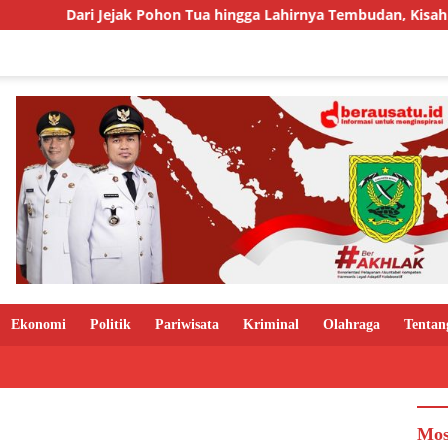
jak Pohon Tua hingga Lahirnya Tembudan, Kisah Sebuah Kampung
Ekonomi
Politik
Pariwisata
Kriminal
Olahraga
Tentan
Mos