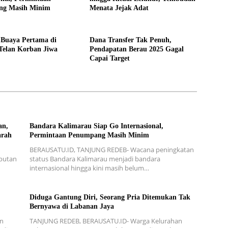
ng Masih Minim
Menata Jejak Adat
 Buaya Pertama di
Dana Transfer Tak Penuh,
Telan Korban Jiwa
Pendapatan Berau 2025 Gagal
Capai Target
an,
Bandara Kalimarau Siap Go Internasional,
arah
Permintaan Penumpang Masih Minim
BERAUSATU.ID, TANJUNG REDEB- Wacana peningkatan
mbutan
status Bandara Kalimarau menjadi bandara
internasional hingga kini masih belum…
Diduga Gantung Diri, Seorang Pria Ditemukan Tak
Bernyawa di Labanan Jaya
an
TANJUNG REDEB, BERAUSATU.ID- Warga Kelurahan