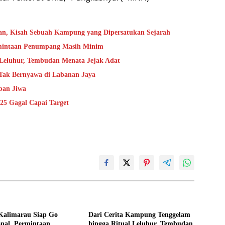
an, Kisah Sebuah Kampung yang Dipersatukan Sejarah
rmintaan Penumpang Masih Minim
 Leluhur, Tembudan Menata Jejak Adat
 Tak Bernyawa di Labanan Jaya
ban Jiwa
25 Gagal Capai Target
Kalimarau Siap Go
Dari Cerita Kampung Tenggelam
onal, Permintaan
hingga Ritual Leluhur, Tembudan