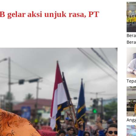
gelar aksi unjuk rasa, PT
Bera
Ber
Tepa
Angg