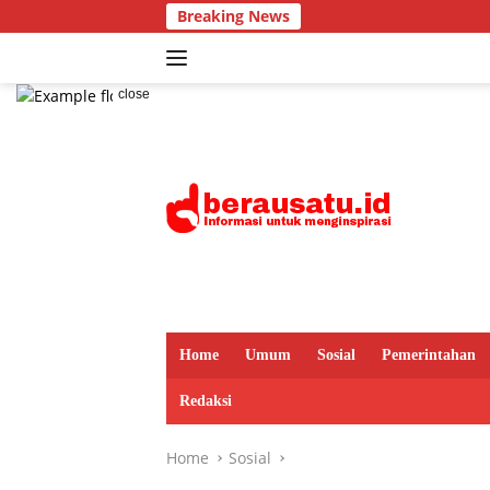
Skip
Breaking News
Dari Je
to
content
close
Home
Umum
Sosial
Pemerintahan
Redaksi
Home
Sosial