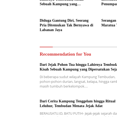
Sebuah Kampung yang
Penumpa
Dipersatukan Sejarah
Diduga Gantung Diri, Seorang
Serangan
Pria Ditemukan Tak Bernyawa di
Maratua 
Labanan Jaya
Recommendation for You
Dari Jejak Pohon Tua hingga Lahirnya Tembud
Kisah Sebuah Kampung yang Dipersatukan Sej
Di beberapa sudut wilayah Kampung Tembudan,
pohon-pohon durian, langsat, kelapa, hingga ra
masih tumbuh berkelompok….
Dari Cerita Kampung Tenggelam hingga Ritual
Leluhur, Tembudan Menata Jejak Adat
BERAUSATU.ID, BATU PUTIH- Jejak-jejak sejarah d