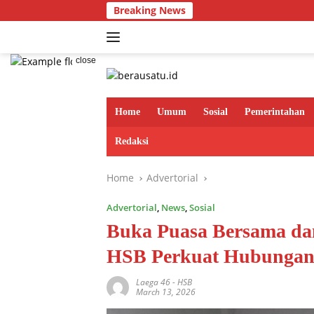
Skip
Breaking News
Dari Je
to
content
close
Home
Umum
Sosial
Pemerintahan
Redaksi
Home
Advertorial
Advertorial
,
News
,
Sosial
Buka Puasa Bersama da
HSB Perkuat Hubungan
Laega 46
-
HSB
March 13, 2026