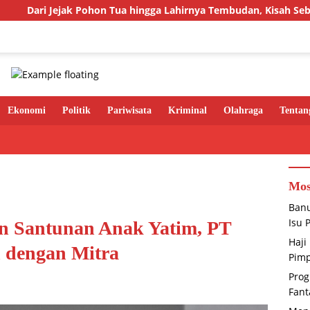
jak Pohon Tua hingga Lahirnya Tembudan, Kisah Sebuah Kampung
Ekonomi
Politik
Pariwisata
Kriminal
Olahraga
Tentan
Mos
Banu
Isu 
n Santunan Anak Yatim, PT
Haji
 dengan Mitra
Pimp
Prog
Fant