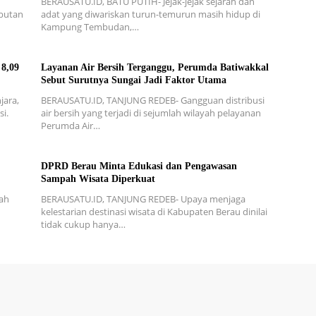
BERAUSATU.ID, BATU PUTIH- Jejak-jejak sejarah dan
mbutan
adat yang diwariskan turun-temurun masih hidup di
Kampung Tembudan,…
 8,09
Layanan Air Bersih Terganggu, Perumda Batiwakkal
Sebut Surutnya Sungai Jadi Faktor Utama
jara,
BERAUSATU.ID, TANJUNG REDEB- Gangguan distribusi
i.
air bersih yang terjadi di sejumlah wilayah pelayanan
Perumda Air…
DPRD Berau Minta Edukasi dan Pengawasan
Sampah Wisata Diperkuat
ah
BERAUSATU.ID, TANJUNG REDEB- Upaya menjaga
kelestarian destinasi wisata di Kabupaten Berau dinilai
tidak cukup hanya…