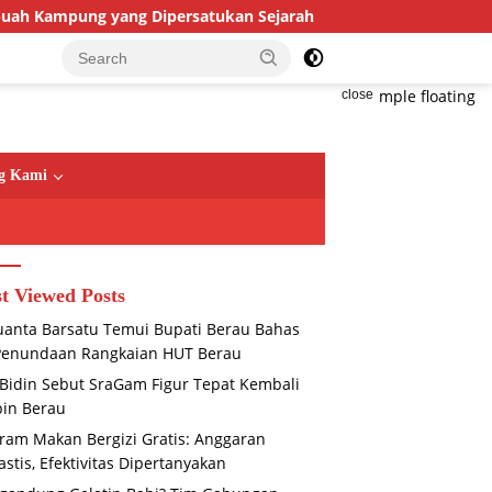
 yang Dipersatukan Sejarah
Bandara Kalimarau Siap Go
close
g Kami
t Viewed Posts
anta Barsatu Temui Bupati Berau Bahas
Penundaan Rangkaian HUT Berau
 Bidin Sebut SraGam Figur Tepat Kembali
in Berau
ram Makan Bergizi Gratis: Anggaran
astis, Efektivitas Dipertanyakan