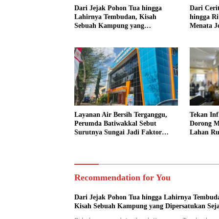
Dari Jejak Pohon Tua hingga
Dari Cer
Lahirnya Tembudan, Kisah
hingga R
Sebuah Kampung yang
Menata J
Dipersatukan Sejarah
Layanan Air Bersih Terganggu,
Tekan Inf
Perumda Batiwakkal Sebut
Dorong M
Surutnya Sungai Jadi Faktor
Lahan R
Utama
Recommendation for You
Dari Jejak Pohon Tua hingga Lahirnya Tembud
Kisah Sebuah Kampung yang Dipersatukan Sej