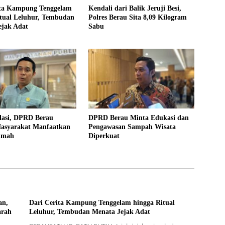
ita Kampung Tenggelam
Kendali dari Balik Jeruji Besi,
itual Leluhur, Tembudan
Polres Berau Sita 8,09 Kilogram
ejak Adat
Sabu
lasi, DPRD Berau
DPRD Berau Minta Edukasi dan
asyarakat Manfaatkan
Pengawasan Sampah Wisata
umah
Diperkuat
an,
Dari Cerita Kampung Tenggelam hingga Ritual
arah
Leluhur, Tembudan Menata Jejak Adat