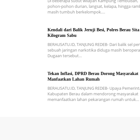
Di beberapa sudut wilayah Kampung Tembudan,
pohon-pohon durian, langsat, kelapa, hingga ra
masih tumbuh berkelompok….
Kendali dari Balik Jeruji Besi, Polres Berau Sita
Kilogram Sabu
BERAUSATU.ID, TANJUNG REDEB- Dari balik sel pen
sebuah jaringan narkotika diduga masih beroperas
Dugaan tersebut…
Tekan Inflasi, DPRD Berau Dorong Masyarakat
Manfaatkan Lahan Rumah
BERAUSATU.ID, TANJUNG REDEB- Upaya Pemerint
Kabupaten Berau dalam mendorong masyarakat
memanfaatkan lahan pekarangan rumah untuk…