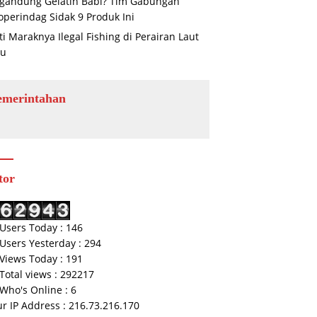
gandung Gelatin Babi? Tim Gabungan
operindag Sidak 9 Produk Ini
ti Maraknya Ilegal Fishing di Perairan Laut
au
emerintahan
tor
Users Today : 146
Users Yesterday : 294
Views Today : 191
Total views : 292217
Who's Online : 6
r IP Address : 216.73.216.170