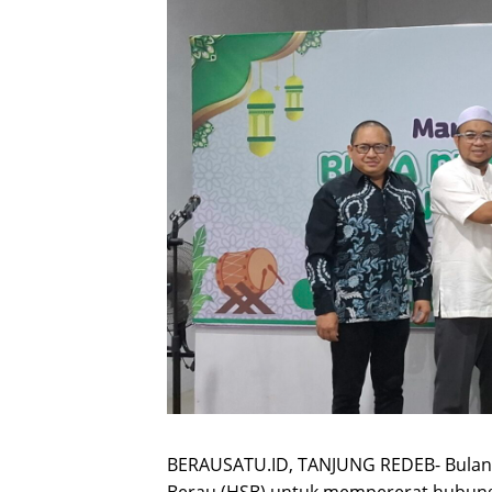
BERAUSATU.ID, TANJUNG REDEB- Bula
Berau (HSB) untuk mempererat hubunga