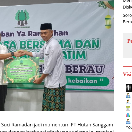
Men
Disk
Soro
Ber
P
Visi
n Suci Ramadan jadi momentum PT Hutan Sanggam
You
n dengan berbagai pihak yang selama ini menjadi