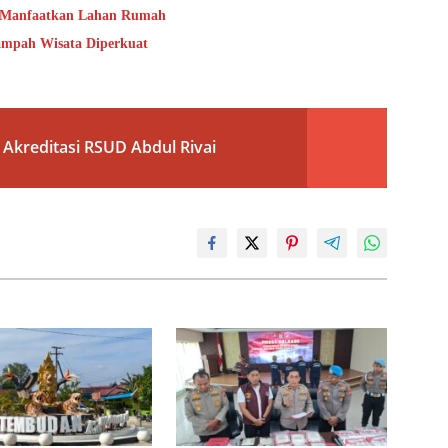
t Manfaatkan Lahan Rumah
mpah Wisata Diperkuat
Akreditasi RSUD Abdul Rivai