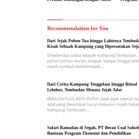
Pendidik
Recommendation for You
Dari Jejak Pohon Tua hingga Lahirnya Tembud
Kisah Sebuah Kampung yang Dipersatukan Sej
Di beberapa sudut wilayah Kampung Tembudan,
pohon-pohon durian, langsat, kelapa, hingga ra
masih tumbuh berkelompok….
Dari Cerita Kampung Tenggelam hingga Ritual
Leluhur, Tembudan Menata Jejak Adat
BERAUSATU.ID, BATU PUTIH- Jejak-jejak sejarah d
adat yang diwariskan turun-temurun masih hidup
Kampung Tembudan,…
Safari Ramadan di Segah, PT Berau Coal Salur
Bantuan Program Ekonomi dan Pendidikan