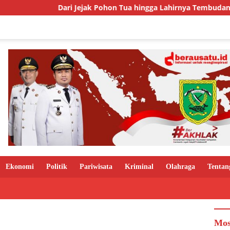
Dari Jejak Pohon Tua hingga Lahirnya Tembudan, Kisah Sebuah
Ekonomi
Politik
Pariwisata
Kriminal
Olahraga
Tentan
Mos