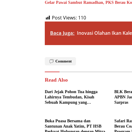
Gelar Pawai Sambut Ramadhan, PKS Berau Ko
Post Views:
110
Baca Juga:
Inovasi Olahan Ikan Kale
Comment
Read Also
Dari Jejak Pohon Tua hingga
BLK Bera
Lahirnya Tembudan, Kisah
APBN Jad
Sebuah Kampung yang
Sarpras
Dipersatukan Sejarah
Buka Puasa Bersama dan
Safari R
Santunan Anak Yatim, PT HSB
Berau Co
Perkuat Hubungan dengan Mitra
Program 