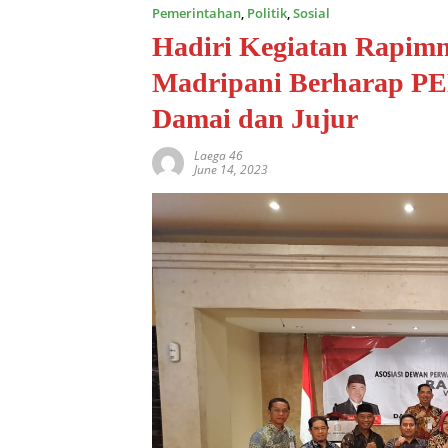
Pemerintahan
,
Politik
,
Sosial
Hadiri Kegiatan Rapimn
Madripani Berharap P
Damai dan Jujur
Laega 46
June 14, 2023