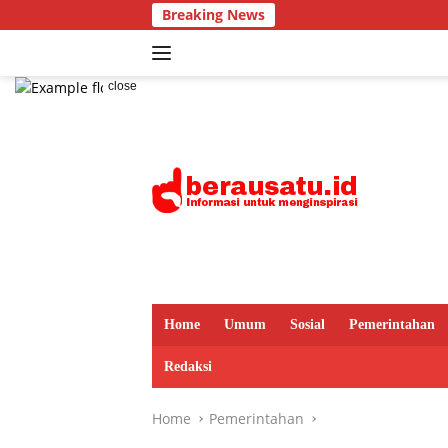
Skip
Breaking News
to
content
close
Home
Umum
Sosial
Pemerintahan
Redaksi
Home
Pemerintahan