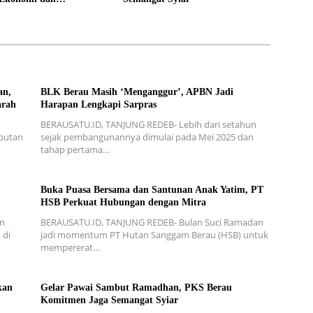
an
an,
BLK Berau Masih ‘Menganggur’, APBN Jadi
arah
Harapan Lengkapi Sarpras
BERAUSATU.ID, TANJUNG REDEB- Lebih dari setahun
mbutan
sejak pembangunannya dimulai pada Mei 2025 dan
tahap pertama…
Buka Puasa Bersama dan Santunan Anak Yatim, PT
HSB Perkuat Hubungan dengan Mitra
an
BERAUSATU.ID, TANJUNG REDEB- Bulan Suci Ramadan
 di
jadi momentum PT Hutan Sanggam Berau (HSB) untuk
mempererat…
kan
Gelar Pawai Sambut Ramadhan, PKS Berau
Komitmen Jaga Semangat Syiar