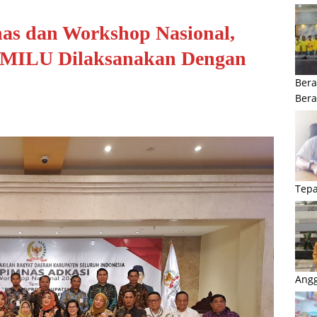
as dan Workshop Nasional,
EMILU Dilaksanakan Dengan
Bera
Ber
Tepa
Angg