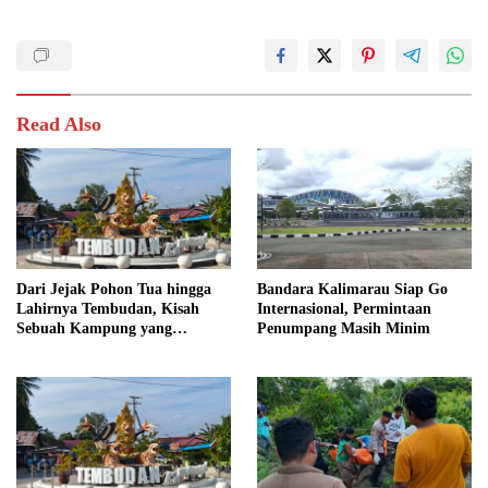
Read Also
Dari Jejak Pohon Tua hingga
Bandara Kalimarau Siap Go
Lahirnya Tembudan, Kisah
Internasional, Permintaan
Sebuah Kampung yang
Penumpang Masih Minim
Dipersatukan Sejarah