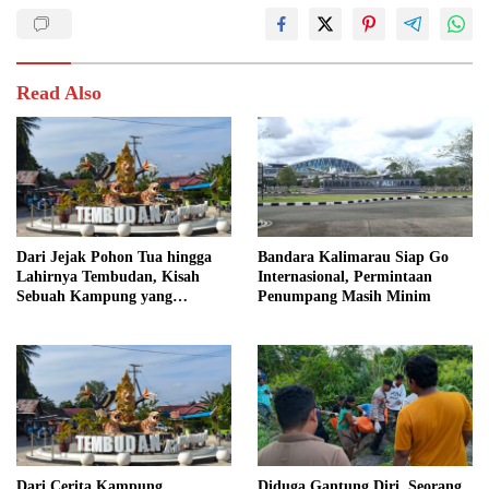
Read Also
Dari Jejak Pohon Tua hingga
Bandara Kalimarau Siap Go
Lahirnya Tembudan, Kisah
Internasional, Permintaan
Sebuah Kampung yang
Penumpang Masih Minim
Dipersatukan Sejarah
Dari Cerita Kampung
Diduga Gantung Diri, Seorang