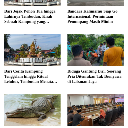
Dari Jejak Pohon Tua hingga
Bandara Kalimarau Siap Go
Lahirnya Tembudan, Kisah
Internasional, Permintaan
Sebuah Kampung yang
Penumpang Masih Minim
Dipersatukan Sejarah
Dari Cerita Kampung
Diduga Gantung Diri, Seorang
Tenggelam hingga Ritual
Pria Ditemukan Tak Bernyawa
Leluhur, Tembudan Menata
di Labanan Jaya
Jejak Adat