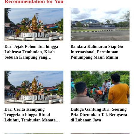
Recommendation for You
Dari Jejak Pohon Tua hingga
Bandara Kalimarau Siap Go
Lahirnya Tembudan, Kisah
Internasional, Permintaan
Sebuah Kampung yang
Penumpang Masih Minim
Dipersatukan Sejarah
Dari Cerita Kampung
Diduga Gantung Diri, Seorang
Tenggelam hingga Ritual
Pria Ditemukan Tak Bernyawa
Leluhur, Tembudan Menata
di Labanan Jaya
Jejak Adat