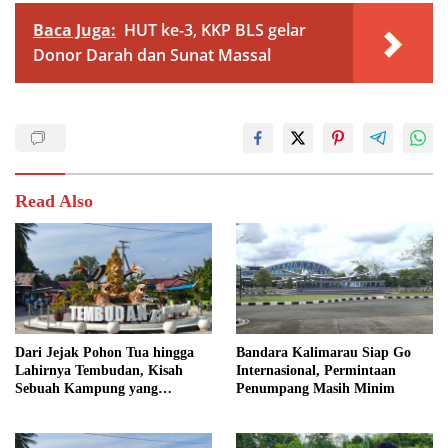
Baca Juga:
HUT ke-3, KKP BLS gelar
Donor Darah dan Sunat Massal
Read Also
Dari Jejak Pohon Tua hingga
Bandara Kalimarau Siap Go
Lahirnya Tembudan, Kisah
Internasional, Permintaan
Sebuah Kampung yang
Penumpang Masih Minim
Dipersatukan Sejarah