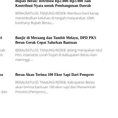
Bupati Berau: Retribusi Rp2.000–Rp3.000 Jadi
Kontribusi Nyata untuk Pembangunan Daerah
BERAUSATU.ID, TANJUNG REDEB- Retribusi kecil kerap
menimbulkan keluhan di tengah masyarakat. Oleh
karenany Bupati Berau,…
ri
Banjir di Meraang dan Tumbit Melayu, DPD PKS
Berau Gerak Cepat Salurkan Bantuan
hab
BERAUSATU.ID, TANJUNG REDEB- Jelang merayakan Idul
mi
Fitri, intensitas curah hujan di Kabupaten Berau kian
meninggi….
ba
Berau Akan Terima 100 Ekor Sapi Dari Pemprov
BERAUSATU.ID, TANJUNG REDEB- Kabupaten Berau
a
akan terima bantuan 100 ekor sapi dari Pemerintah
n dan
Provinsi (Pemprov)…