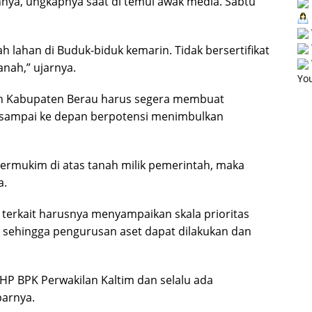
ya, ungkapnya saat di temui awak media. Sabtu
 lahan di Buduk-biduk kemarin. Tidak bersertifikat
anah,” ujarnya.
You
tah Kabupaten Berau harus segera membuat
gan sampai ke depan berpotensi menimbulkan
ermukim di atas tanah milik pemerintah, maka
a.
 terkait harusnya menyampaikan skala prioritas
sehingga pengurusan aset dapat dilakukan dan
HP BPK Perwakilan Kaltim dan selalu ada
parnya.