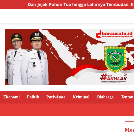
Dari Jejak Pohon Tua hingga Lahirnya Tembudan, Kisah Sebua
Ekonomi
Politik
Pariwisata
Kriminal
Olahraga
Tentan
Mos