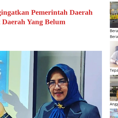
gingatkan Pemerintah Daerah
et Daerah Yang Belum
Bera
Ber
Tepa
Angg