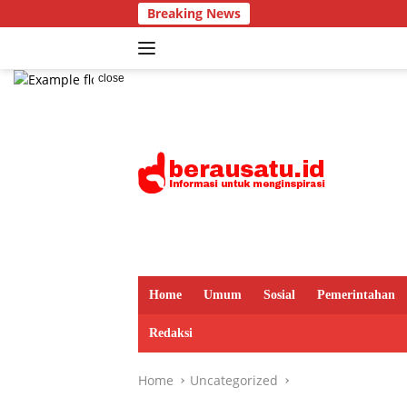
Skip
Breaking News
to
content
close
Home
Umum
Sosial
Pemerintahan
Redaksi
Home
Uncategorized