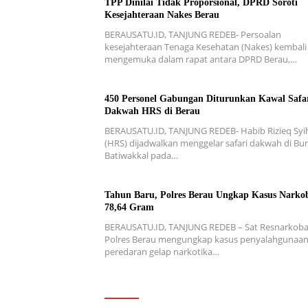
TPP Dinilai Tidak Proporsional, DPRD Soroti
Kesejahteraan Nakes Berau
BERAUSATU.ID, TANJUNG REDEB- Persoalan
kesejahteraan Tenaga Kesehatan (Nakes) kembali
mengemuka dalam rapat antara DPRD Berau,…
450 Personel Gabungan Diturunkan Kawal Safa
Dakwah HRS di Berau
BERAUSATU.ID, TANJUNG REDEB- Habib Rizieq Syi
(HRS) dijadwalkan menggelar safari dakwah di Bu
Batiwakkal pada…
Tahun Baru, Polres Berau Ungkap Kasus Narko
78,64 Gram
BERAUSATU.ID, TANJUNG REDEB – Sat Resnarkob
Polres Berau mengungkap kasus penyalahgunaa
peredaran gelap narkotika…