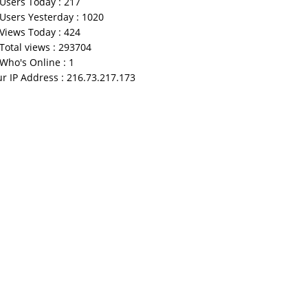
Users Today : 217
Users Yesterday : 1020
Views Today : 424
Total views : 293704
Who's Online : 1
r IP Address : 216.73.217.173