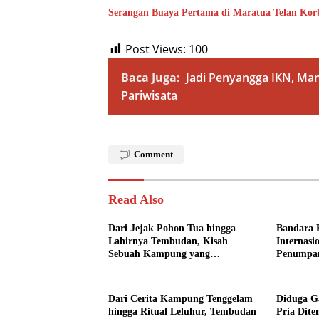
Serangan Buaya Pertama di Maratua Telan Kor
Post Views:
100
Baca Juga:
Jadi Penyangga IKN, Man
Pariwisata
Comment
Read Also
Dari Jejak Pohon Tua hingga
Bandara 
Lahirnya Tembudan, Kisah
Internasi
Sebuah Kampung yang
Penumpa
Dipersatukan Sejarah
Dari Cerita Kampung Tenggelam
Diduga Ga
hingga Ritual Leluhur, Tembudan
Pria Dit