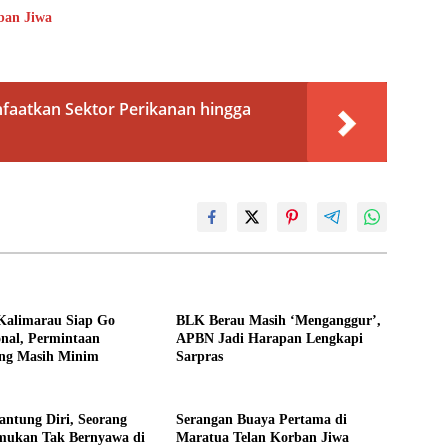
ban Jiwa
faatkan Sektor Perikanan hingga
Kalimarau Siap Go
BLK Berau Masih ‘Menganggur’,
onal, Permintaan
APBN Jadi Harapan Lengkapi
ng Masih Minim
Sarpras
ntung Diri, Seorang
Serangan Buaya Pertama di
emukan Tak Bernyawa di
Maratua Telan Korban Jiwa