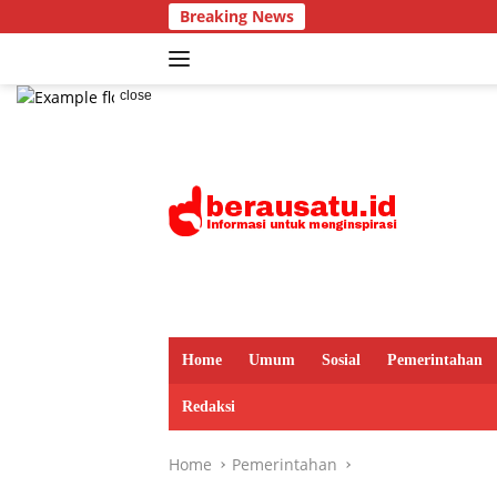
Skip
Breaking News
to
content
close
Home
Umum
Sosial
Pemerintahan
Redaksi
Home
Pemerintahan