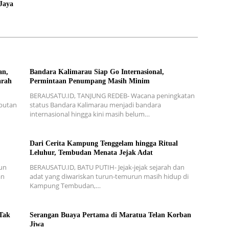
Jaya
an,
Bandara Kalimarau Siap Go Internasional,
arah
Permintaan Penumpang Masih Minim
BERAUSATU.ID, TANJUNG REDEB- Wacana peningkatan
mbutan
status Bandara Kalimarau menjadi bandara
internasional hingga kini masih belum…
Dari Cerita Kampung Tenggelam hingga Ritual
Leluhur, Tembudan Menata Jejak Adat
un
BERAUSATU.ID, BATU PUTIH- Jejak-jejak sejarah dan
an
adat yang diwariskan turun-temurun masih hidup di
Kampung Tembudan,…
Tak
Serangan Buaya Pertama di Maratua Telan Korban
Jiwa