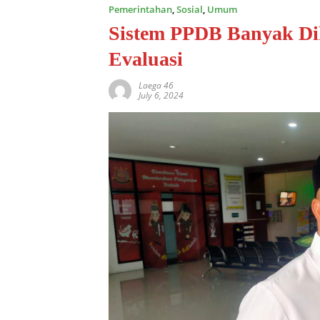
Pemerintahan
,
Sosial
,
Umum
Sistem PPDB Banyak Dik
Evaluasi
Laega 46
July 6, 2024