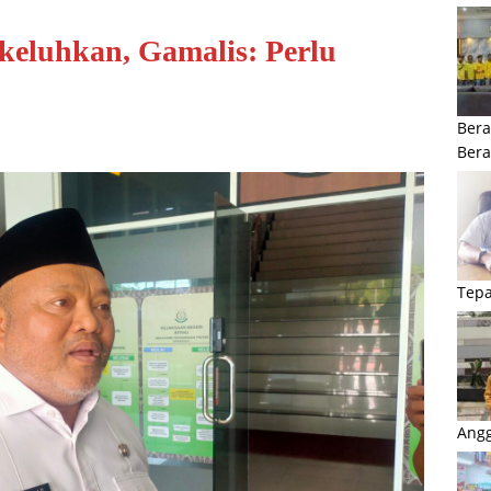
eluhkan, Gamalis: Perlu
Bera
Ber
Tepa
Angg