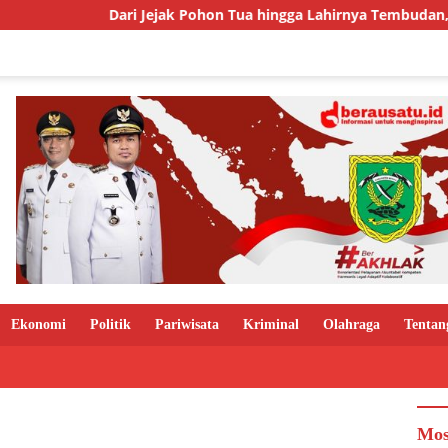
Dari Jejak Pohon Tua hingga Lahirnya Tembudan, Kisah Seb
Ekonomi
Politik
Pariwisata
Kriminal
Olahraga
Tentan
Mos