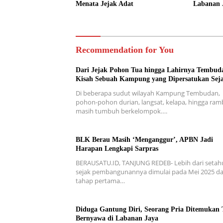
Menata Jejak Adat
Labanan 
Recommendation for You
Dari Jejak Pohon Tua hingga Lahirnya Tembud
Kisah Sebuah Kampung yang Dipersatukan Sej
Di beberapa sudut wilayah Kampung Tembudan,
pohon-pohon durian, langsat, kelapa, hingga ra
masih tumbuh berkelompok….
BLK Berau Masih ‘Menganggur’, APBN Jadi
Harapan Lengkapi Sarpras
BERAUSATU.ID, TANJUNG REDEB- Lebih dari setah
sejak pembangunannya dimulai pada Mei 2025 d
tahap pertama…
Diduga Gantung Diri, Seorang Pria Ditemukan 
Bernyawa di Labanan Jaya