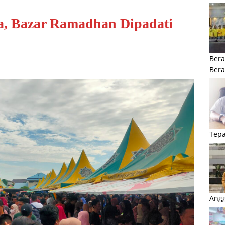
, Bazar Ramadhan Dipadati
Bera
Ber
Tepa
Angg