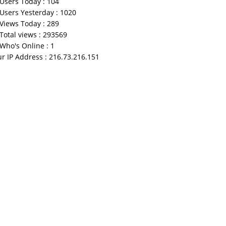
Users Today : 104
Users Yesterday : 1020
Views Today : 289
Total views : 293569
Who's Online : 1
r IP Address : 216.73.216.151