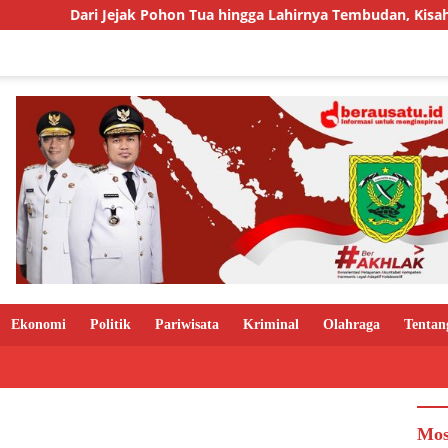
Jejak Pohon Tua hingga Lahirnya Tembudan, Kisah Sebuah Kampu
Ekonomi
Politik
Pariwisata
Kriminal
Olahraga
Tentan
Mos