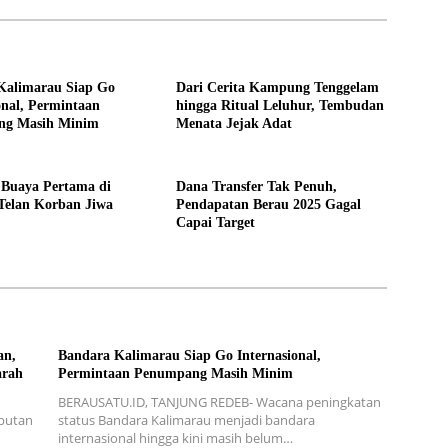
Kalimarau Siap Go
Dari Cerita Kampung Tenggelam
onal, Permintaan
hingga Ritual Leluhur, Tembudan
ng Masih Minim
Menata Jejak Adat
 Buaya Pertama di
Dana Transfer Tak Penuh,
Telan Korban Jiwa
Pendapatan Berau 2025 Gagal
Capai Target
an,
Bandara Kalimarau Siap Go Internasional,
arah
Permintaan Penumpang Masih Minim
BERAUSATU.ID, TANJUNG REDEB- Wacana peningkatan
mbutan
status Bandara Kalimarau menjadi bandara
internasional hingga kini masih belum…