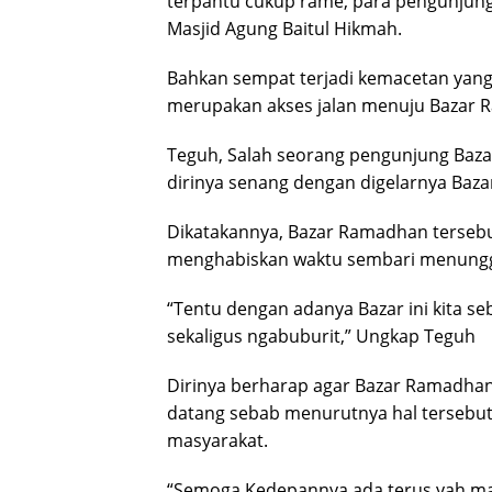
terpantu cukup rame, para pengunju
Masjid Agung Baitul Hikmah.
Bahkan sempat terjadi kemacetan yang
merupakan akses jalan menuju Bazar 
Teguh, Salah seorang pengunjung Ba
dirinya senang dengan digelarnya Baz
Dikatakannya, Bazar Ramadhan tersebut
menghabiskan waktu sembari menungg
“Tentu dengan adanya Bazar ini kita seb
sekaligus ngabuburit,” Ungkap Teguh
Dirinya berharap agar Bazar Ramadhan 
datang sebab menurutnya hal tersebut
masyarakat.
“Semoga Kedepannya ada terus yah mas