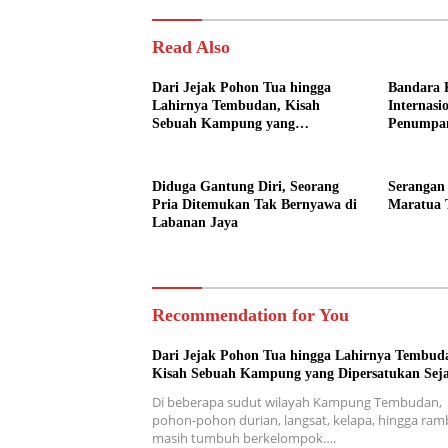
Read Also
Dari Jejak Pohon Tua hingga
Bandara 
Lahirnya Tembudan, Kisah
Internasi
Sebuah Kampung yang
Penumpa
Dipersatukan Sejarah
Diduga Gantung Diri, Seorang
Serangan
Pria Ditemukan Tak Bernyawa di
Maratua 
Labanan Jaya
Recommendation for You
Dari Jejak Pohon Tua hingga Lahirnya Tembud
Kisah Sebuah Kampung yang Dipersatukan Sej
Di beberapa sudut wilayah Kampung Tembudan,
pohon-pohon durian, langsat, kelapa, hingga ra
masih tumbuh berkelompok….