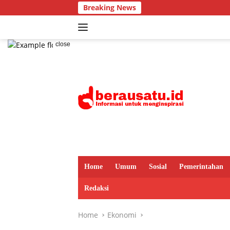
Skip
Breaking News
Dari 
to
content
close
Home
Umum
Sosial
Pemerintahan
Redaksi
Home
Ekonomi