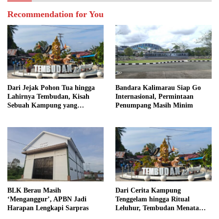
Recommendation for You
Dari Jejak Pohon Tua hingga
Bandara Kalimarau Siap Go
Lahirnya Tembudan, Kisah
Internasional, Permintaan
Sebuah Kampung yang
Penumpang Masih Minim
Dipersatukan Sejarah
BLK Berau Masih
Dari Cerita Kampung
‘Menganggur’, APBN Jadi
Tenggelam hingga Ritual
Harapan Lengkapi Sarpras
Leluhur, Tembudan Menata
Jejak Adat