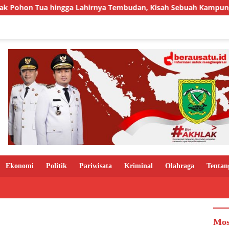
a Lahirnya Tembudan, Kisah Sebuah Kampung yang Dipersatukan 
Ekonomi
Politik
Pariwisata
Kriminal
Olahraga
Tentan
Mos