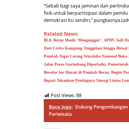
“Sebab bagi saya jaminan dan perlind
fisik untuk berpartisipasi dalam pemil
demokrasi itu sendiri,” pungkasnya.(a
Related News
BLK Berau Masih ‘Menganggur’, APBN Jadi Ha
Dari Cerita Kampung Tenggelam hingga Ritual
Pemkab Tegas Larang Waralaba Nasional Buka
Jalan Poros Gurimbang Diperbaiki, Pemerinta
Beredar Isu Mutasi di Pemkab Berau, Begini Pe
Bupati Tekankan Pentingnya Sinergi Lintas L
Post Views:
88
Baca Juga:
Dukung Pengembangan Ba
Pariwisata