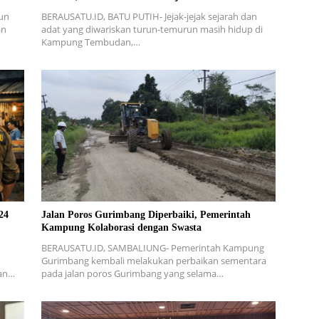
un
BERAUSATU.ID, BATU PUTIH- Jejak-jejak sejarah dan
an
adat yang diwariskan turun-temurun masih hidup di
Kampung Tembudan,…
24
Jalan Poros Gurimbang Diperbaiki, Pemerintah
Kampung Kolaborasi dengan Swasta
BERAUSATU.ID, SAMBALIUNG- Pemerintah Kampung
Gurimbang kembali melakukan perbaikan sementara
kan…
pada jalan poros Gurimbang yang selama…