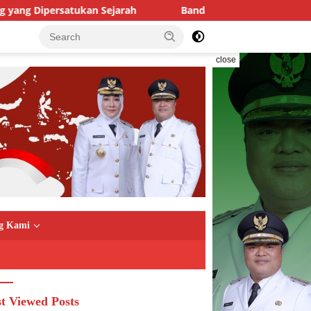
Sejarah
Bandara Kalimarau Siap Go Internasional, Per
close
g Kami
t Viewed Posts