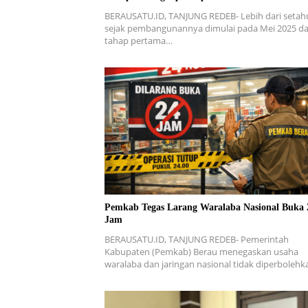
BERAUSATU.ID, TANJUNG REDEB- Lebih dari setah
sejak pembangunannya dimulai pada Mei 2025 d
tahap pertama…
Pemkab Tegas Larang Waralaba Nasional Buka 
Jam
BERAUSATU.ID, TANJUNG REDEB- Pemerintah
Kabupaten (Pemkab) Berau menegaskan usaha
waralaba dan jaringan nasional tidak diperboleh