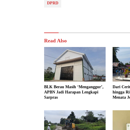
DPRD
Read Also
BLK Berau Masih ‘Menganggur’,
Dari Cer
APBN Jadi Harapan Lengkapi
hingga R
Sarpras
Menata J