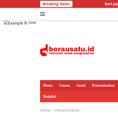
Skip
Breaking News
Dari Jejak Pohon Tua hingg
to
content
close
Home
Umum
Sosial
Pemerintahan
Redaksi
Home
Pemerintahan