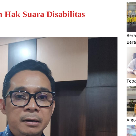
n Hak Suara Disabilitas
Bera
Ber
Tepa
Angg