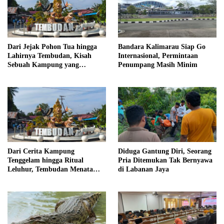
Dari Jejak Pohon Tua hingga
Bandara Kalimarau Siap Go
Lahirnya Tembudan, Kisah
Internasional, Permintaan
Sebuah Kampung yang
Penumpang Masih Minim
Dipersatukan Sejarah
Dari Cerita Kampung
Diduga Gantung Diri, Seorang
Tenggelam hingga Ritual
Pria Ditemukan Tak Bernyawa
Leluhur, Tembudan Menata
di Labanan Jaya
Jejak Adat