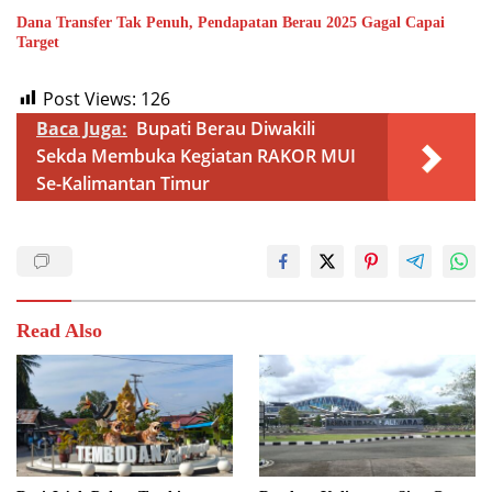
Dana Transfer Tak Penuh, Pendapatan Berau 2025 Gagal Capai
Target
Post Views:
126
Baca Juga:
Bupati Berau Diwakili
Sekda Membuka Kegiatan RAKOR MUI
Se-Kalimantan Timur
Read Also