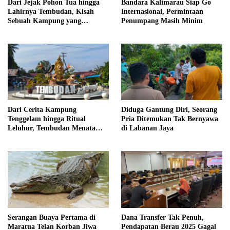
Dari Jejak Pohon Tua hingga
Bandara Kalimarau Siap Go
Lahirnya Tembudan, Kisah
Internasional, Permintaan
Sebuah Kampung yang
Penumpang Masih Minim
Dipersatukan Sejarah
Dari Cerita Kampung
Diduga Gantung Diri, Seorang
Tenggelam hingga Ritual
Pria Ditemukan Tak Bernyawa
Leluhur, Tembudan Menata
di Labanan Jaya
Jejak Adat
Serangan Buaya Pertama di
Dana Transfer Tak Penuh,
Maratua Telan Korban Jiwa
Pendapatan Berau 2025 Gagal