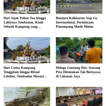
Dari Jejak Pohon Tua hingga
Bandara Kalimarau Siap Go
Lahirnya Tembudan, Kisah
Internasional, Permintaan
Sebuah Kampung yang
Penumpang Masih Minim
Dipersatukan Sejarah
Dari Cerita Kampung
Diduga Gantung Diri, Seorang
Tenggelam hingga Ritual
Pria Ditemukan Tak Bernyawa
Leluhur, Tembudan Menata
di Labanan Jaya
Jejak Adat