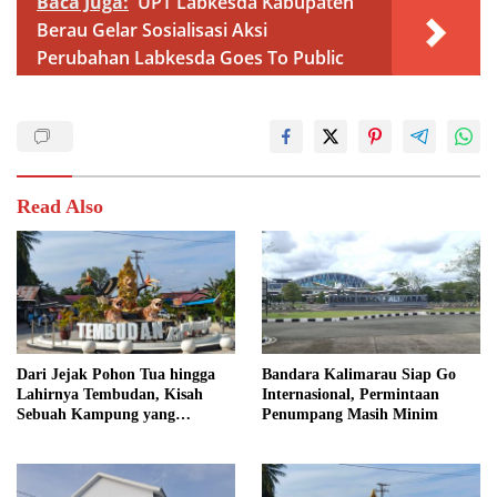
Baca Juga:
UPT Labkesda Kabupaten
Berau Gelar Sosialisasi Aksi
Perubahan Labkesda Goes To Public
Read Also
Dari Jejak Pohon Tua hingga
Bandara Kalimarau Siap Go
Lahirnya Tembudan, Kisah
Internasional, Permintaan
Sebuah Kampung yang
Penumpang Masih Minim
Dipersatukan Sejarah