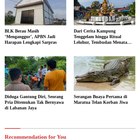
BLK Berau Masih
Dari Cerita Kampung
‘Menganggur’, APBN Jadi
Tenggelam hingga Ritual
Harapan Lengkapi Sarpras
Leluhur, Tembudan Menata
Jejak Adat
Diduga Gantung Diri, Seorang
Serangan Buaya Pertama di
Pria Ditemukan Tak Bernyawa
Maratua Telan Korban Jiwa
di Labanan Jaya
Recommendation for You