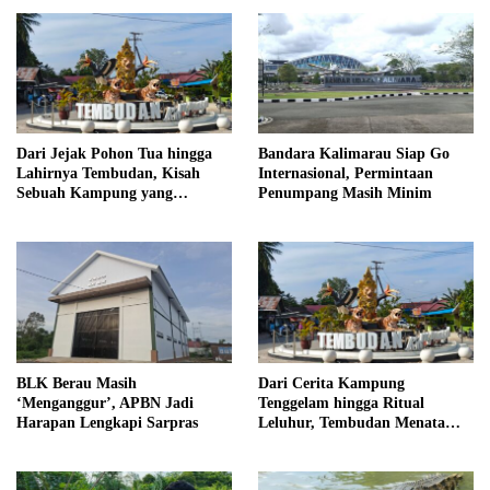
Dari Jejak Pohon Tua hingga
Bandara Kalimarau Siap Go
Lahirnya Tembudan, Kisah
Internasional, Permintaan
Sebuah Kampung yang
Penumpang Masih Minim
Dipersatukan Sejarah
BLK Berau Masih
Dari Cerita Kampung
‘Menganggur’, APBN Jadi
Tenggelam hingga Ritual
Harapan Lengkapi Sarpras
Leluhur, Tembudan Menata
Jejak Adat