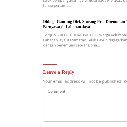
sejak pembangunannya dimulai pada Mei 2025 d
tahap pertama…
Diduga Gantung Diri, Seorang Pria Ditemukan 
Bernyawa di Labanan Jaya
TANJUNG REDEB, BERAUSATU.ID- Warga Keluraha
Labanan Jaya, Kecamatan Teluk Bayur, digegerka
dengan penemuan seorang pria…
Leave a Reply
Your email address will not be published.
R