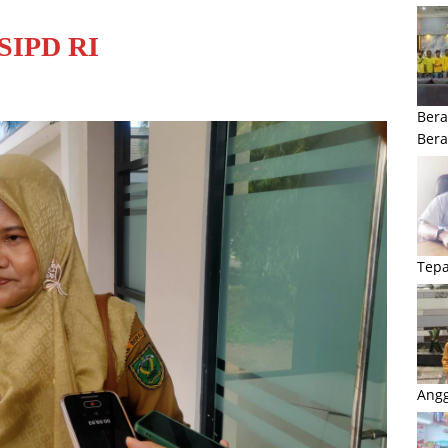
 SIPD RI
Bera
Ber
Tepa
Angg