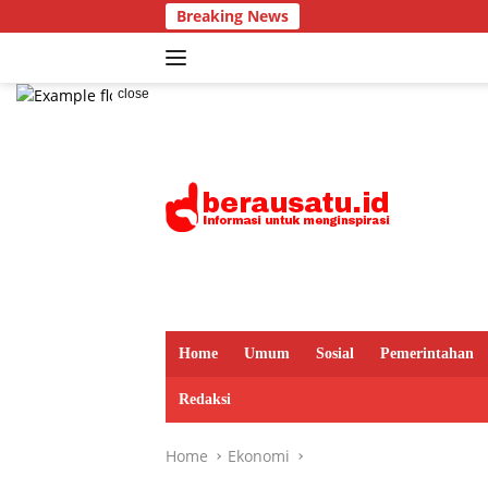
Skip
Breaking News
to
content
close
Home
Umum
Sosial
Pemerintahan
Redaksi
Home
Ekonomi