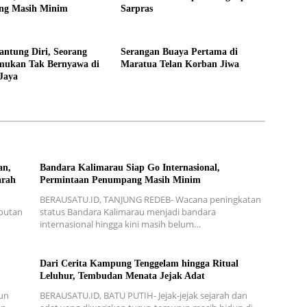
ng Masih Minim
Sarpras
ntung Diri, Seorang
Serangan Buaya Pertama di
emukan Tak Bernyawa di
Maratua Telan Korban Jiwa
Jaya
an,
Bandara Kalimarau Siap Go Internasional,
arah
Permintaan Penumpang Masih Minim
BERAUSATU.ID, TANJUNG REDEB- Wacana peningkatan
mbutan
status Bandara Kalimarau menjadi bandara
internasional hingga kini masih belum…
Dari Cerita Kampung Tenggelam hingga Ritual
Leluhur, Tembudan Menata Jejak Adat
un
BERAUSATU.ID, BATU PUTIH- Jejak-jejak sejarah dan