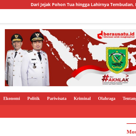
Dari Jejak Pohon Tua hingga Lahirnya Tembudan, Kisah Sebu
Ekonomi
Politik
Pariwisata
Kriminal
Olahraga
Tentan
Mos