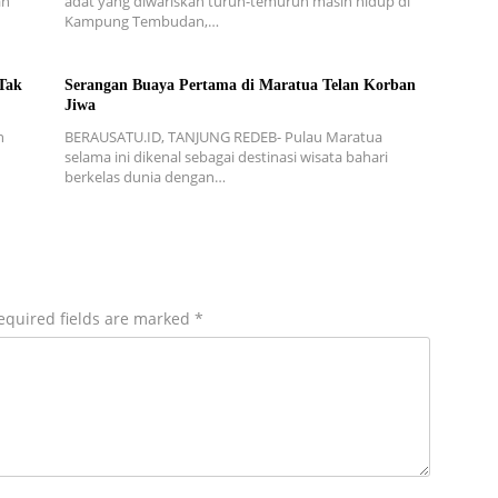
an
adat yang diwariskan turun-temurun masih hidup di
Kampung Tembudan,…
Tak
Serangan Buaya Pertama di Maratua Telan Korban
Jiwa
n
BERAUSATU.ID, TANJUNG REDEB- Pulau Maratua
n
selama ini dikenal sebagai destinasi wisata bahari
berkelas dunia dengan…
equired fields are marked
*