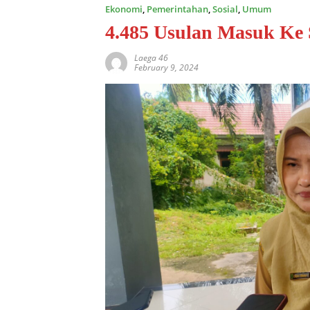
Ekonomi
,
Pemerintahan
,
Sosial
,
Umum
4.485 Usulan Masuk Ke
Laega 46
February 9, 2024