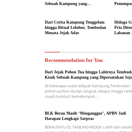
Sebuah Kampung yang
Penumpa
Dipersatukan Sejarah
Dari Cerita Kampung Tenggelam
Diduga Ga
hingga Ritual Leluhur, Tembudan
Pria Dit
Menata Jejak Adat
Labanan 
Recommendation for You
Dari Jejak Pohon Tua hingga Lahirnya Tembud
Kisah Sebuah Kampung yang Dipersatukan Sej
Di beberapa sudut wilayah Kampung Tembudan,
pohon-pohon durian, langsat, kelapa, hingga ra
masih tumbuh berkelompok….
BLK Berau Masih ‘Menganggur’, APBN Jadi
Harapan Lengkapi Sarpras
BERAUSATU.ID, TANJUNG REDEB- Lebih dari setah