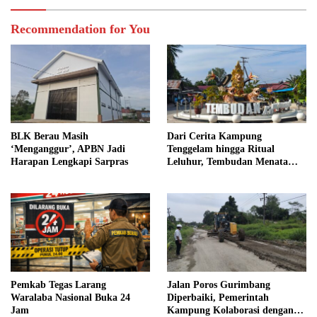
Recommendation for You
BLK Berau Masih
Dari Cerita Kampung
‘Menganggur’, APBN Jadi
Tenggelam hingga Ritual
Harapan Lengkapi Sarpras
Leluhur, Tembudan Menata
Jejak Adat
Pemkab Tegas Larang
Jalan Poros Gurimbang
Waralaba Nasional Buka 24
Diperbaiki, Pemerintah
Jam
Kampung Kolaborasi dengan