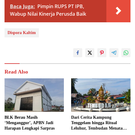
Baca Juga:
Pimpin RUPS PT IPB,
Wabup Nilai Kinerja Perusda Baik
Dispora Kaltim
Read Also
BLK Berau Masih
Dari Cerita Kampung
‘Menganggur’, APBN Jadi
Tenggelam hingga Ritual
Harapan Lengkapi Sarpras
Leluhur, Tembudan Menata
Jejak Adat