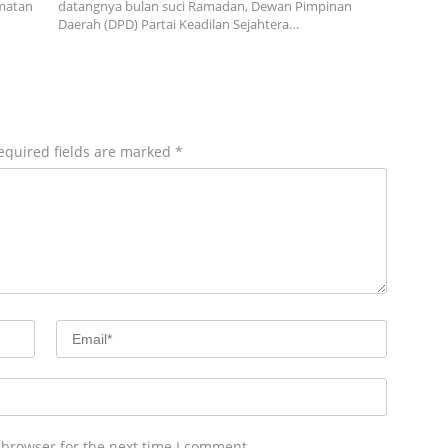
amatan
datangnya bulan suci Ramadan, Dewan Pimpinan
Daerah (DPD) Partai Keadilan Sejahtera…
equired fields are marked
*
 browser for the next time I comment.