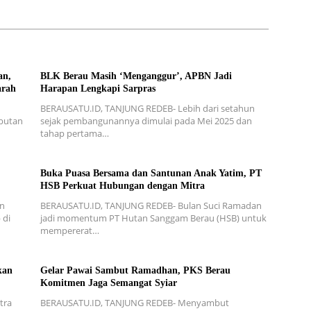
an,
BLK Berau Masih ‘Menganggur’, APBN Jadi
arah
Harapan Lengkapi Sarpras
BERAUSATU.ID, TANJUNG REDEB- Lebih dari setahun
mbutan
sejak pembangunannya dimulai pada Mei 2025 dan
tahap pertama…
Buka Puasa Bersama dan Santunan Anak Yatim, PT
HSB Perkuat Hubungan dengan Mitra
an
BERAUSATU.ID, TANJUNG REDEB- Bulan Suci Ramadan
 di
jadi momentum PT Hutan Sanggam Berau (HSB) untuk
mempererat…
kan
Gelar Pawai Sambut Ramadhan, PKS Berau
Komitmen Jaga Semangat Syiar
tra
BERAUSATU.ID, TANJUNG REDEB- Menyambut