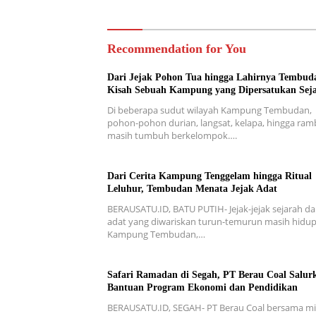
Recommendation for You
Dari Jejak Pohon Tua hingga Lahirnya Tembud
Kisah Sebuah Kampung yang Dipersatukan Sej
Di beberapa sudut wilayah Kampung Tembudan,
pohon-pohon durian, langsat, kelapa, hingga ra
masih tumbuh berkelompok….
Dari Cerita Kampung Tenggelam hingga Ritual
Leluhur, Tembudan Menata Jejak Adat
BERAUSATU.ID, BATU PUTIH- Jejak-jejak sejarah d
adat yang diwariskan turun-temurun masih hidup
Kampung Tembudan,…
Safari Ramadan di Segah, PT Berau Coal Salur
Bantuan Program Ekonomi dan Pendidikan
BERAUSATU.ID, SEGAH- PT Berau Coal bersama mi