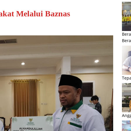
akat Melalui Baznas
Bera
Ber
Tepa
Angg