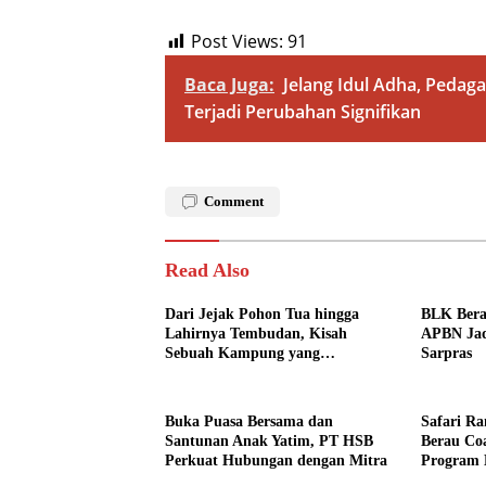
Post Views:
91
Baca Juga:
Jelang Idul Adha, Peda
Terjadi Perubahan Signifikan
Comment
Read Also
Dari Jejak Pohon Tua hingga
BLK Bera
Lahirnya Tembudan, Kisah
APBN Jad
Sebuah Kampung yang
Sarpras
Dipersatukan Sejarah
Buka Puasa Bersama dan
Safari R
Santunan Anak Yatim, PT HSB
Berau Co
Perkuat Hubungan dengan Mitra
Program 
Pendidik