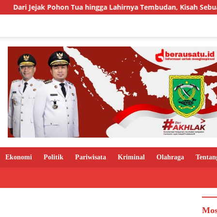
ak Pohon Tua hingga Lahirnya Tembudan, Kisah Sebuah Kampung 
Ekonomi
Politik
Pariwisata
Kriminal
Olahraga
Tentan
Mos