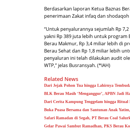
Berdasarkan laporan Ketua Baznas Ber
penerimaan Zakat infaq dan shodaqoh ta
“Untuk penyalurannya sejumlah Rp 7,2 m
yakni Rp 389 juta lebih untuk program 
Berau Makmur, Rp 3,4 miliar lebih di p
Berau Sehat dan Rp 1,8 miliar lebih 
penyaluran ini telah dilakukan audit o
WTP,” jelas Busransyah. (*IAH)
Related News
Dari Jejak Pohon Tua hingga Lahirnya Tembud
BLK Berau Masih ‘Menganggur’, APBN Jadi Ha
Dari Cerita Kampung Tenggelam hingga Ritual
Buka Puasa Bersama dan Santunan Anak Yatim
Safari Ramadan di Segah, PT Berau Coal Salu
Gelar Pawai Sambut Ramadhan, PKS Berau Ko