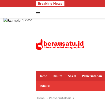
Skip
Breaking News
Dari Jej
to
content
close
Home
Umum
Sosial
Pemerintahan
Redaksi
Home
Pemerintahan