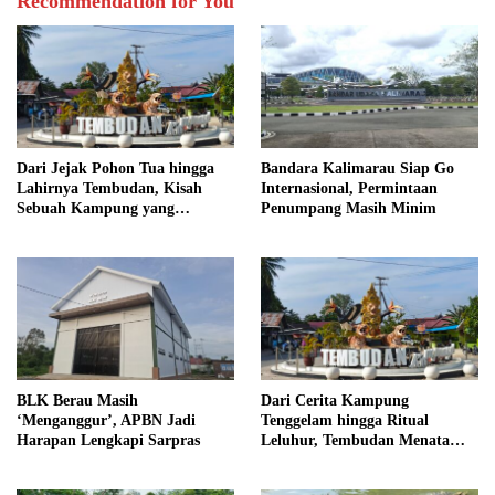
Recommendation for You
Dari Jejak Pohon Tua hingga
Bandara Kalimarau Siap Go
Lahirnya Tembudan, Kisah
Internasional, Permintaan
Sebuah Kampung yang
Penumpang Masih Minim
Dipersatukan Sejarah
BLK Berau Masih
Dari Cerita Kampung
‘Menganggur’, APBN Jadi
Tenggelam hingga Ritual
Harapan Lengkapi Sarpras
Leluhur, Tembudan Menata
Jejak Adat