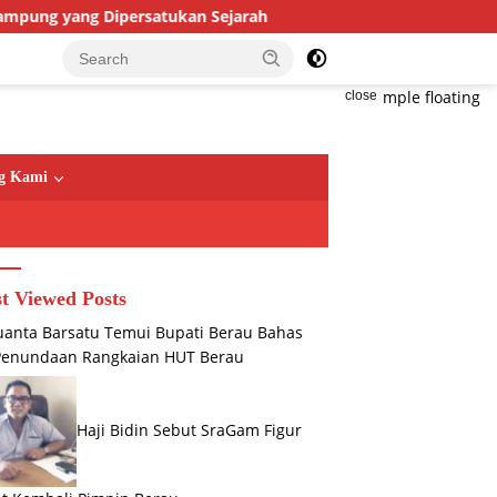
kan Sejarah
Bandara Kalimarau Siap Go Internasional
close
g Kami
t Viewed Posts
anta Barsatu Temui Bupati Berau Bahas
Penundaan Rangkaian HUT Berau
Haji Bidin Sebut SraGam Figur