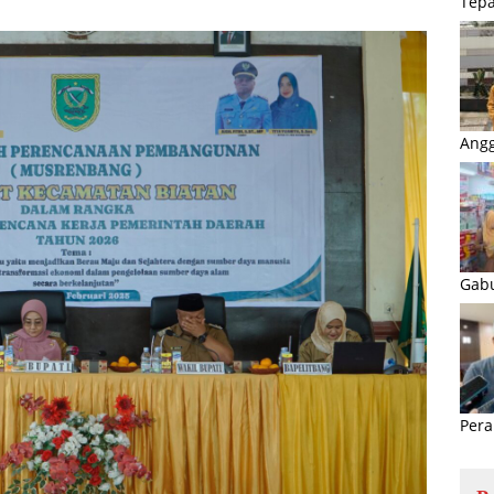
Tepa
Angg
Gabu
Pera