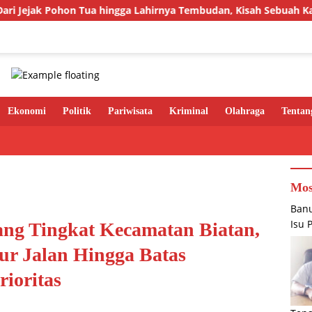
ingga Lahirnya Tembudan, Kisah Sebuah Kampung yang Dipersatu
Ekonomi
Politik
Pariwisata
Kriminal
Olahraga
Tentan
Mos
Banu
Isu 
ng Tingkat Kecamatan Biatan,
ur Jalan Hingga Batas
ioritas