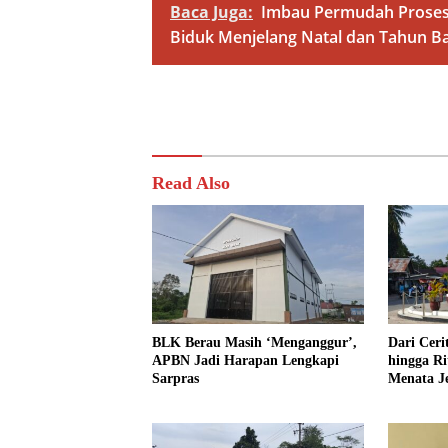
Baca Juga:
Imbau Permudah Proses 
Biduk Menjelang Natal dan Tahun B
Read Also
BLK Berau Masih ‘Menganggur’,
Dari Cer
APBN Jadi Harapan Lengkapi
hingga R
Sarpras
Menata J