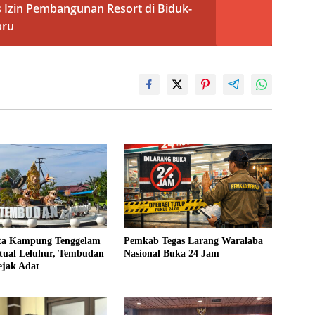
Izin Pembangunan Resort di Biduk-
aru
ita Kampung Tenggelam
Pemkab Tegas Larang Waralaba
itual Leluhur, Tembudan
Nasional Buka 24 Jam
ejak Adat