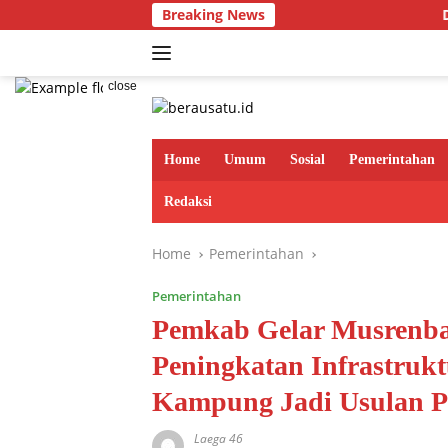
Skip
Breaking News
Dari Jejak Pohon Tua h
to
content
close
Home
Umum
Sosial
Pemerintahan
Redaksi
Home
Pemerintahan
Pemerintahan
Pemkab Gelar Musrenba
Peningkatan Infrastrukt
Kampung Jadi Usulan Pr
Laega 46