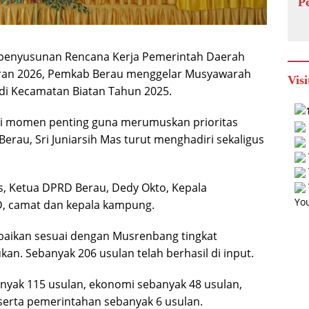
P
penyusunan Rencana Kerja Pemerintah Daerah
ran 2026, Pemkab Berau menggelar Musyawarah
Visi
i Kecamatan Biatan Tahun 2025.
i momen penting guna merumuskan prioritas
erau, Sri Juniarsih Mas turut menghadiri sekaligus
is, Ketua DPRD Berau, Dedy Okto, Kepala
You
D, camat dan kepala kampung.
mpaikan sesuai dengan Musrenbang tingkat
an. Sebanyak 206 usulan telah berhasil di input.
banyak 115 usulan, ekonomi sebanyak 48 usulan,
serta pemerintahan sebanyak 6 usulan.