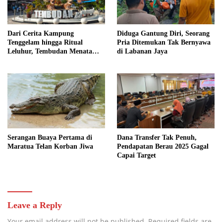
Dari Cerita Kampung
Diduga Gantung Diri, Seorang
Tenggelam hingga Ritual
Pria Ditemukan Tak Bernyawa
Leluhur, Tembudan Menata
di Labanan Jaya
Jejak Adat
Serangan Buaya Pertama di
Dana Transfer Tak Penuh,
Maratua Telan Korban Jiwa
Pendapatan Berau 2025 Gagal
Capai Target
Leave a Reply
Your email address will not be published.
Required fields are