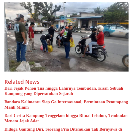
Related News
Dari Jejak Pohon Tua hingga Lahirnya Tembudan, Kisah Sebuah
Kampung yang Dipersatukan Sejarah
Bandara Kalimarau Siap Go Internasional, Permintaan Penumpang
Masih Minim
Dari Cerita Kampung Tenggelam hingga Ritual Leluhur, Tembudan
Menata Jejak Adat
Diduga Gantung Diri, Seorang Pria Ditemukan Tak Bernyawa di