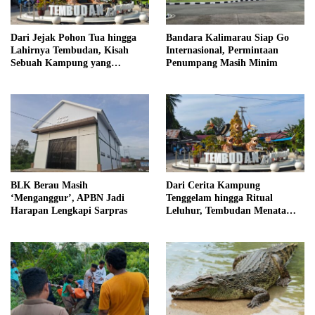
Dari Jejak Pohon Tua hingga
Bandara Kalimarau Siap Go
Lahirnya Tembudan, Kisah
Internasional, Permintaan
Sebuah Kampung yang
Penumpang Masih Minim
Dipersatukan Sejarah
BLK Berau Masih
Dari Cerita Kampung
‘Menganggur’, APBN Jadi
Tenggelam hingga Ritual
Harapan Lengkapi Sarpras
Leluhur, Tembudan Menata
Jejak Adat