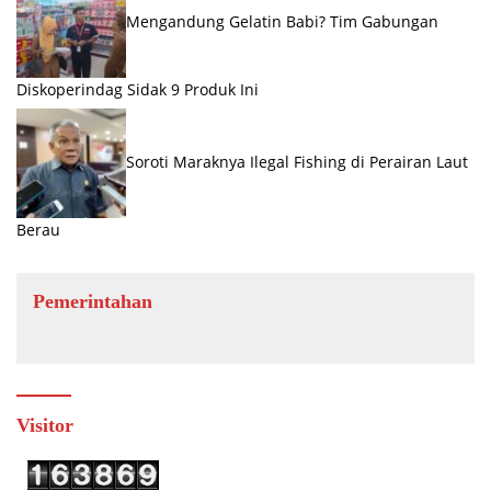
Mengandung Gelatin Babi? Tim Gabungan
Diskoperindag Sidak 9 Produk Ini
Soroti Maraknya Ilegal Fishing di Perairan Laut
Berau
Pemerintahan
Visitor