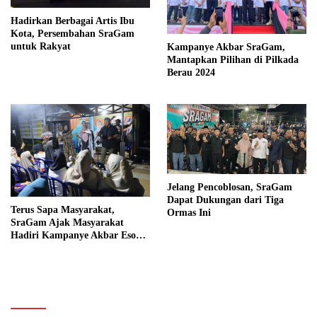
Hadirkan Berbagai Artis Ibu
Kota, Persembahan SraGam
untuk Rakyat
Kampanye Akbar SraGam,
Mantapkan Pilihan di Pilkada
Berau 2024
Jelang Pencoblosan, SraGam
Dapat Dukungan dari Tiga
Terus Sapa Masyarakat,
Ormas Ini
SraGam Ajak Masyarakat
Hadiri Kampanye Akbar Esok
Hari