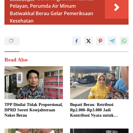
Pelayan, Perumda Air Minum
Batiwakkal Berau Gelar Pemeriksaan
Kesehatan
Read Also
TPP Dinilai Tidak Proporsional,
Bupati Berau: Retribusi
DPRD Soroti Kesejahteraan
Rp2.000–Rp3.000 Jadi
Nakes Berau
Kontribusi Nyata untuk
Pembangunan Daerah