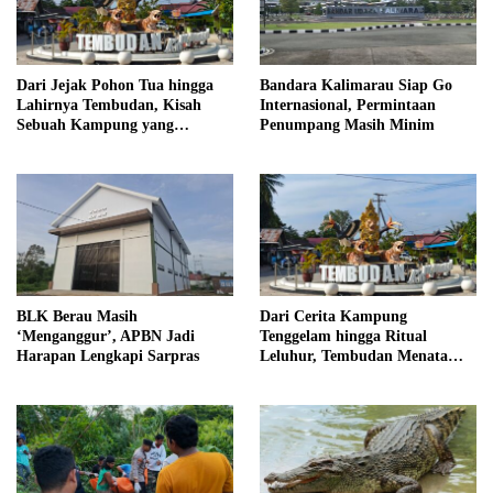
Dari Jejak Pohon Tua hingga
Bandara Kalimarau Siap Go
Lahirnya Tembudan, Kisah
Internasional, Permintaan
Sebuah Kampung yang
Penumpang Masih Minim
Dipersatukan Sejarah
BLK Berau Masih
Dari Cerita Kampung
‘Menganggur’, APBN Jadi
Tenggelam hingga Ritual
Harapan Lengkapi Sarpras
Leluhur, Tembudan Menata
Jejak Adat