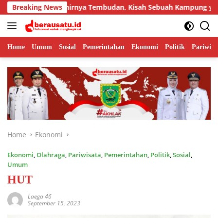
Skip
Tua hingga Lahirnya Tembudan, Kisah Sebuah Kampung yang Dipe
Breaking News
to
content
Home
Umum
Sosial
Pemerintahan
Ekonomi
Politik
Pariwisa
Home
Ekonomi
Ekonomi
,
Olahraga
,
Pariwisata
,
Pemerintahan
,
Politik
,
Sosial
,
Umum
HUT
Laega 46
September 15, 2023