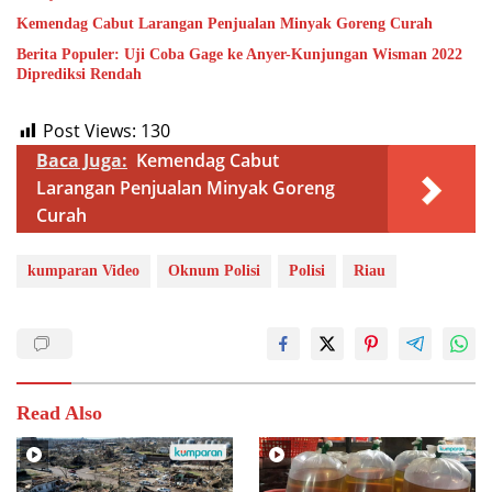
Kemendag Cabut Larangan Penjualan Minyak Goreng Curah
Berita Populer: Uji Coba Gage ke Anyer-Kunjungan Wisman 2022
Diprediksi Rendah
Post Views:
130
Baca Juga:
Kemendag Cabut
Larangan Penjualan Minyak Goreng
Curah
kumparan Video
Oknum Polisi
Polisi
Riau
Read Also