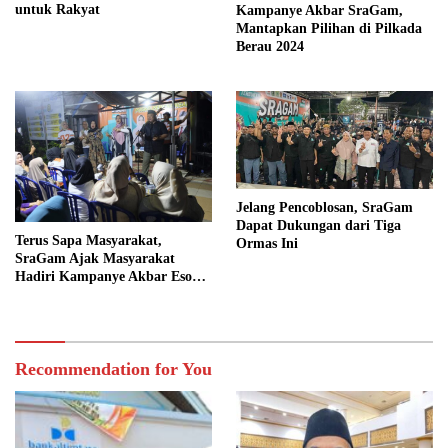
untuk Rakyat
Kampanye Akbar SraGam,
Mantapkan Pilihan di Pilkada
Berau 2024
Jelang Pencoblosan, SraGam
Dapat Dukungan dari Tiga
Terus Sapa Masyarakat,
Ormas Ini
SraGam Ajak Masyarakat
Hadiri Kampanye Akbar Esok
Hari
Recommendation for You