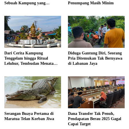
Sebuah Kampung yang
Penumpang Masih Minim
Dipersatukan Sejarah
Dari Cerita Kampung
Diduga Gantung Diri, Seorang
Tenggelam hingga Ritual
Pria Ditemukan Tak Bernyawa
Leluhur, Tembudan Menata
di Labanan Jaya
Jejak Adat
Serangan Buaya Pertama di
Dana Transfer Tak Penuh,
Maratua Telan Korban Jiwa
Pendapatan Berau 2025 Gagal
Capai Target