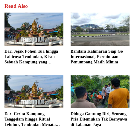
Read Also
Dari Jejak Pohon Tua hingga
Bandara Kalimarau Siap Go
Lahirnya Tembudan, Kisah
Internasional, Permintaan
Sebuah Kampung yang
Penumpang Masih Minim
Dipersatukan Sejarah
Dari Cerita Kampung
Diduga Gantung Diri, Seorang
Tenggelam hingga Ritual
Pria Ditemukan Tak Bernyawa
Leluhur, Tembudan Menata
di Labanan Jaya
Jejak Adat