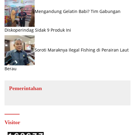
Mengandung Gelatin Babi? Tim Gabungan
Diskoperindag Sidak 9 Produk Ini
Soroti Maraknya Ilegal Fishing di Perairan Laut
Berau
Pemerintahan
Visitor