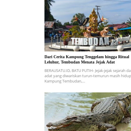
Dari Cerita Kampung Tenggelam hingga Ritual
Leluhur, Tembudan Menata Jejak Adat
BERAUSATU.ID, BATU PUTIH- Jejak-jejak sejarah d
adat yang diwariskan turun-temurun masih hidup
Kampung Tembudan,…