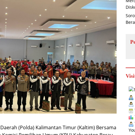
Men
Disk
Soro
Ber
P
Visi
Daerah (Polda) Kalimantan Timur (Kaltim) Bersama
You
dan Komisi Pemilihan Umum (KPU) Kabupaten Berau