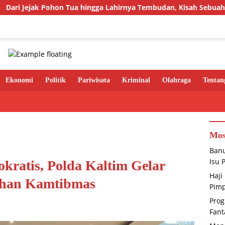
n Tua hingga Lahirnya Tembudan, Kisah Sebuah Kampung yang Di
Ekonomi
Politik
Pariwisata
Kriminal
Olahraga
Tentan
Mos
Banu
Isu 
ratis, Polda Kaltim Gelar
Haji
uhan Kamtibmas
Pimp
Prog
Fant