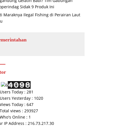
gandung Gelatin Babi? Tim Gabungan
operindag Sidak 9 Produk Ini
ti Maraknya Ilegal Fishing di Perairan Laut
au
emerintahan
tor
Users Today : 281
Users Yesterday : 1020
Views Today : 647
Total views : 293927
Who's Online : 1
r IP Address : 216.73.217.30