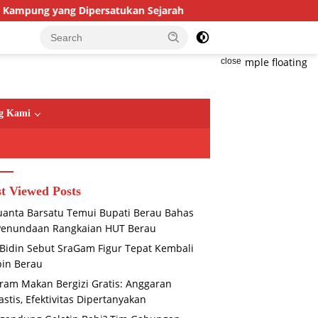
persatukan Sejarah
Bandara Kalimarau Siap Go Interna
close
g Kami
t Viewed Posts
anta Barsatu Temui Bupati Berau Bahas
Penundaan Rangkaian HUT Berau
 Bidin Sebut SraGam Figur Tepat Kembali
in Berau
ram Makan Bergizi Gratis: Anggaran
astis, Efektivitas Dipertanyakan