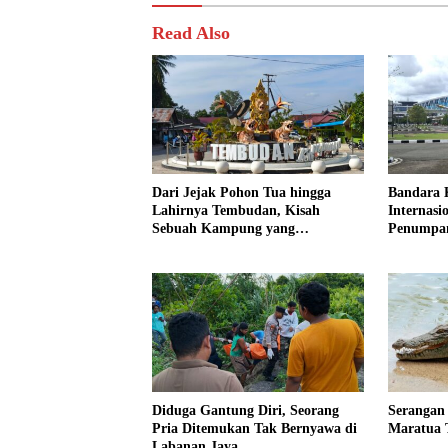
Read Also
Dari Jejak Pohon Tua hingga
Bandara 
Lahirnya Tembudan, Kisah
Internasi
Sebuah Kampung yang
Penumpa
Dipersatukan Sejarah
Diduga Gantung Diri, Seorang
Serangan
Pria Ditemukan Tak Bernyawa di
Maratua 
Labanan Jaya