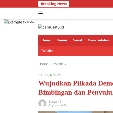
Skip
Breaking News
Dari Jejak Poho
to
content
close
Home
Umum
Sosial
Pemerintahan
Redaksi
Home
Politik
Politik
,
Umum
Wujudkan Pilkada Demok
Bimbingan dan Penyul
Laega 46
July 25, 2024