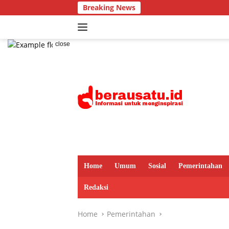
Skip
Breaking News
to
content
close
Home
Umum
Sosial
Pemerintahan
Redaksi
Home
Pemerintahan