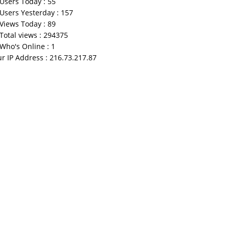
Users Today : 55
Users Yesterday : 157
Views Today : 89
Total views : 294375
Who's Online : 1
r IP Address : 216.73.217.87