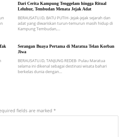
Dari Cerita Kampung Tenggelam hingga Ritual
Leluhur, Tembudan Menata Jejak Adat
un
BERAUSATU.ID, BATU PUTIH- Jejak-jejak sejarah dan
an
adat yang diwariskan turun-temurun masih hidup di
Kampung Tembudan,…
Tak
Serangan Buaya Pertama di Maratua Telan Korban
Jiwa
n
BERAUSATU.ID, TANJUNG REDEB- Pulau Maratua
n
selama ini dikenal sebagai destinasi wisata bahari
berkelas dunia dengan…
equired fields are marked
*