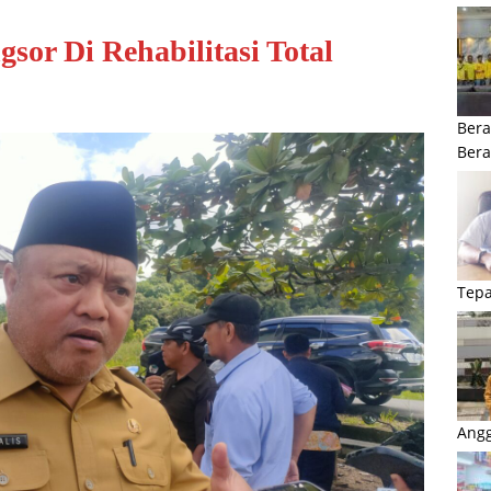
or Di Rehabilitasi Total
Bera
Ber
Tepa
Angg