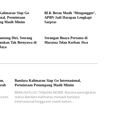
Kalimarau Siap Go
BLK Berau Masih ‘Menganggur’,
onal, Permintaan
APBN Jadi Harapan Lengkapi
ng Masih Minim
Sarpras
ntung Diri, Seorang
Serangan Buaya Pertama di
emukan Tak Bernyawa di
Maratua Telan Korban Jiwa
Jaya
an,
Bandara Kalimarau Siap Go Internasional,
arah
Permintaan Penumpang Masih Minim
BERAUSATU.ID, TANJUNG REDEB- Wacana peningkatan
mbutan
status Bandara Kalimarau menjadi bandara
internasional hingga kini masih belum…