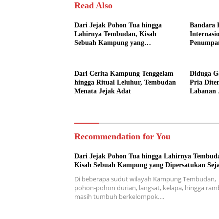
Read Also
Dari Jejak Pohon Tua hingga
Bandara 
Lahirnya Tembudan, Kisah
Internasi
Sebuah Kampung yang
Penumpa
Dipersatukan Sejarah
Dari Cerita Kampung Tenggelam
Diduga Ga
hingga Ritual Leluhur, Tembudan
Pria Dit
Menata Jejak Adat
Labanan 
Recommendation for You
Dari Jejak Pohon Tua hingga Lahirnya Tembud
Kisah Sebuah Kampung yang Dipersatukan Sej
Di beberapa sudut wilayah Kampung Tembudan,
pohon-pohon durian, langsat, kelapa, hingga ra
masih tumbuh berkelompok….