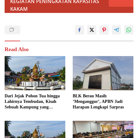
KEGIATAN PENINGKATAN KAPASITAS
KAKAM
Read Also
Dari Jejak Pohon Tua hingga
BLK Berau Masih
Lahirnya Tembudan, Kisah
‘Menganggur’, APBN Jadi
Sebuah Kampung yang
Harapan Lengkapi Sarpras
Dipersatukan Sejarah