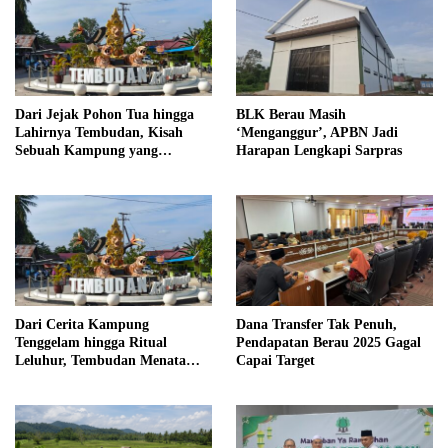
Dari Jejak Pohon Tua hingga
BLK Berau Masih
Lahirnya Tembudan, Kisah
‘Menganggur’, APBN Jadi
Sebuah Kampung yang
Harapan Lengkapi Sarpras
Dipersatukan Sejarah
Dari Cerita Kampung
Dana Transfer Tak Penuh,
Tenggelam hingga Ritual
Pendapatan Berau 2025 Gagal
Leluhur, Tembudan Menata
Capai Target
Jejak Adat