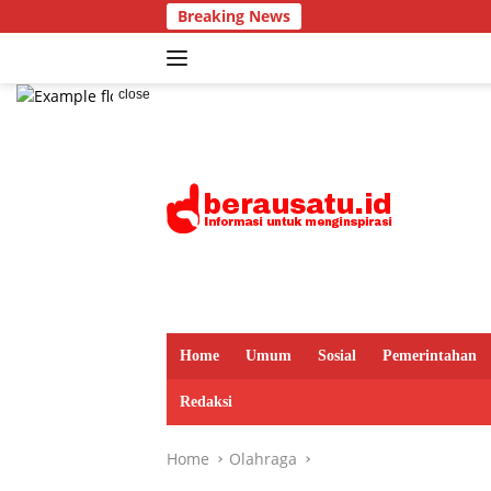
Skip
Breaking News
to
content
close
Home
Umum
Sosial
Pemerintahan
Redaksi
Home
Olahraga