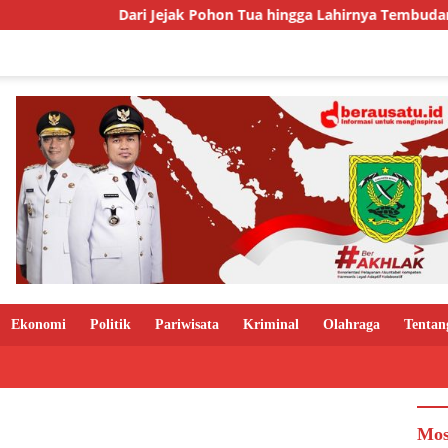
Dari Jejak Pohon Tua hingga Lahirnya Tembudan, Kisah Sebua
Ekonomi
Politik
Pariwisata
Kriminal
Olahraga
Tentan
Mos