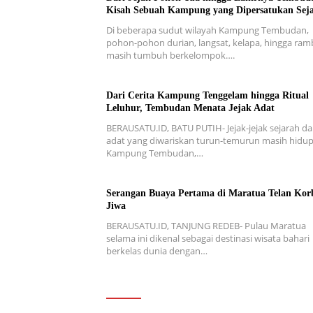
Kisah Sebuah Kampung yang Dipersatukan Sej
Di beberapa sudut wilayah Kampung Tembudan,
pohon-pohon durian, langsat, kelapa, hingga ra
masih tumbuh berkelompok….
Dari Cerita Kampung Tenggelam hingga Ritual
Leluhur, Tembudan Menata Jejak Adat
BERAUSATU.ID, BATU PUTIH- Jejak-jejak sejarah d
adat yang diwariskan turun-temurun masih hidup
Kampung Tembudan,…
Serangan Buaya Pertama di Maratua Telan Kor
Jiwa
BERAUSATU.ID, TANJUNG REDEB- Pulau Maratua
selama ini dikenal sebagai destinasi wisata bahari
berkelas dunia dengan…