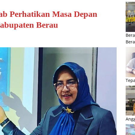
kab Perhatikan Masa Depan
 Kabupaten Berau
Bera
Ber
Tepa
Angg