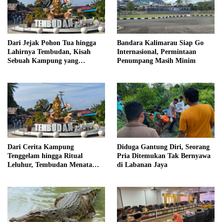
Dari Jejak Pohon Tua hingga
Bandara Kalimarau Siap Go
Lahirnya Tembudan, Kisah
Internasional, Permintaan
Sebuah Kampung yang
Penumpang Masih Minim
Dipersatukan Sejarah
Dari Cerita Kampung
Diduga Gantung Diri, Seorang
Tenggelam hingga Ritual
Pria Ditemukan Tak Bernyawa
Leluhur, Tembudan Menata
di Labanan Jaya
Jejak Adat