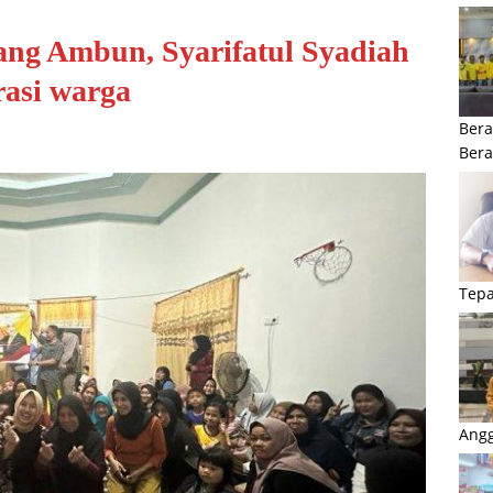
ang Ambun, Syarifatul Syadiah
asi warga
Bera
Ber
Tepa
Angg