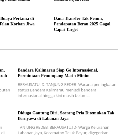
 Buaya Pertama di
Dana Transfer Tak Penuh,
Telan Korban Jiwa
Pendapatan Berau 2025 Gagal
Capai Target
an,
Bandara Kalimarau Siap Go Internasional,
arah
Permintaan Penumpang Masih Minim
BERAUSATU.ID, TANJUNG REDEB- Wacana peningkatan
mbutan
status Bandara Kalimarau menjadi bandara
internasional hingga kini masih belum…
Diduga Gantung Diri, Seorang Pria Ditemukan Tak
Bernyawa di Labanan Jaya
an
TANJUNG REDEB, BERAUSATU.ID- Warga Kelurahan
 di
Labanan Jaya, Kecamatan Teluk Bayur, digegerkan