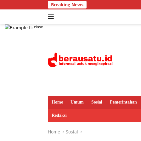
Skip
Breaking News
to
content
close
Home
Umum
Sosial
Pemerintahan
Redaksi
Home
Sosial