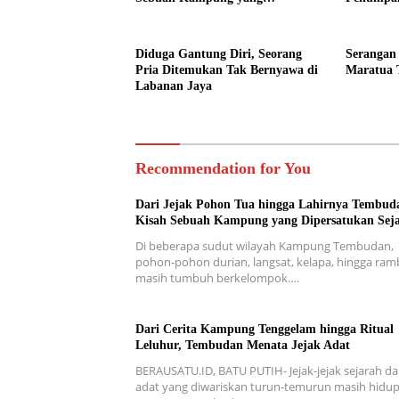
Dipersatukan Sejarah
Diduga Gantung Diri, Seorang
Serangan
Pria Ditemukan Tak Bernyawa di
Maratua 
Labanan Jaya
Recommendation for You
Dari Jejak Pohon Tua hingga Lahirnya Tembud
Kisah Sebuah Kampung yang Dipersatukan Sej
Di beberapa sudut wilayah Kampung Tembudan,
pohon-pohon durian, langsat, kelapa, hingga ra
masih tumbuh berkelompok….
Dari Cerita Kampung Tenggelam hingga Ritual
Leluhur, Tembudan Menata Jejak Adat
BERAUSATU.ID, BATU PUTIH- Jejak-jejak sejarah d
adat yang diwariskan turun-temurun masih hidup