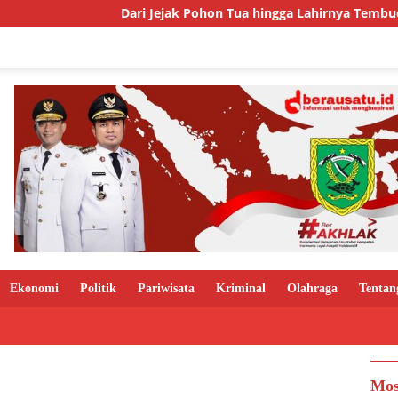
Dari Jejak Pohon Tua hingga Lahirnya Tembudan, Kisah Se
Ekonomi
Politik
Pariwisata
Kriminal
Olahraga
Tentan
Mos