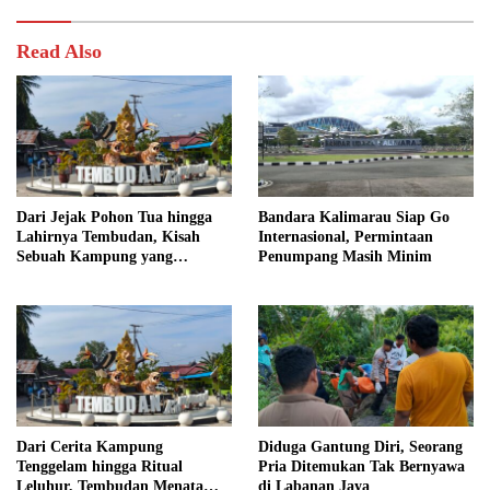
Read Also
Dari Jejak Pohon Tua hingga
Bandara Kalimarau Siap Go
Lahirnya Tembudan, Kisah
Internasional, Permintaan
Sebuah Kampung yang
Penumpang Masih Minim
Dipersatukan Sejarah
Dari Cerita Kampung
Diduga Gantung Diri, Seorang
Tenggelam hingga Ritual
Pria Ditemukan Tak Bernyawa
Leluhur, Tembudan Menata
di Labanan Jaya