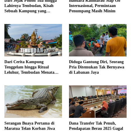
Dari Jejak Pohon Tua hingga
Bandara Kalimarau Siap Go
Lahirnya Tembudan, Kisah
Internasional, Permintaan
Sebuah Kampung yang
Penumpang Masih Minim
Dipersatukan Sejarah
Dari Cerita Kampung
Diduga Gantung Diri, Seorang
Tenggelam hingga Ritual
Pria Ditemukan Tak Bernyawa
Leluhur, Tembudan Menata
di Labanan Jaya
Jejak Adat
Serangan Buaya Pertama di
Dana Transfer Tak Penuh,
Maratua Telan Korban Jiwa
Pendapatan Berau 2025 Gagal