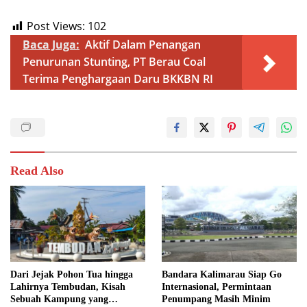
Post Views:
102
Baca Juga:
Aktif Dalam Penangan
Penurunan Stunting, PT Berau Coal
Terima Penghargaan Daru BKKBN RI
Read Also
Dari Jejak Pohon Tua hingga
Bandara Kalimarau Siap Go
Lahirnya Tembudan, Kisah
Internasional, Permintaan
Sebuah Kampung yang
Penumpang Masih Minim