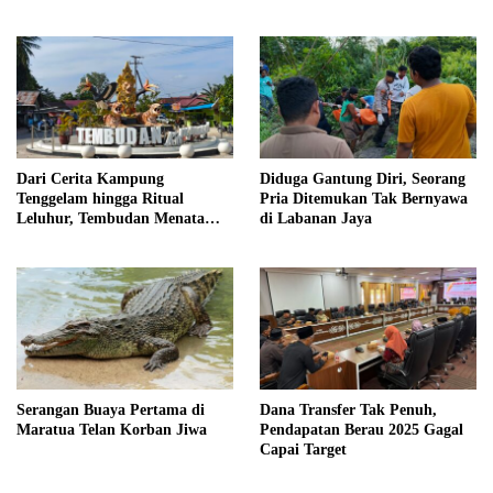
Dipersatukan Sejarah
Dari Cerita Kampung
Diduga Gantung Diri, Seorang
Tenggelam hingga Ritual
Pria Ditemukan Tak Bernyawa
Leluhur, Tembudan Menata
di Labanan Jaya
Jejak Adat
Serangan Buaya Pertama di
Dana Transfer Tak Penuh,
Maratua Telan Korban Jiwa
Pendapatan Berau 2025 Gagal
Capai Target