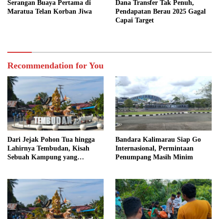
Serangan Buaya Pertama di
Dana Transfer Tak Penuh,
Maratua Telan Korban Jiwa
Pendapatan Berau 2025 Gagal
Capai Target
Recommendation for You
Dari Jejak Pohon Tua hingga
Bandara Kalimarau Siap Go
Lahirnya Tembudan, Kisah
Internasional, Permintaan
Sebuah Kampung yang
Penumpang Masih Minim
Dipersatukan Sejarah