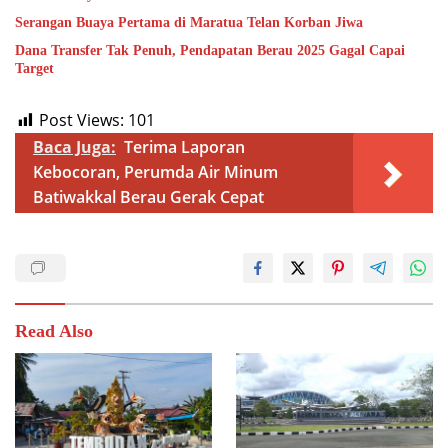
Serangan Buaya Pertama di Maratua Telan Korban Jiwa
Dana Transfer Tak Penuh, Pendapatan Berau 2025 Gagal Capai
Target
Post Views:
101
Baca Juga:
Terima Laporan
Kebocoran, Perumda Air Minum
Batiwakkal Berau Gerak Cepat
Read Also