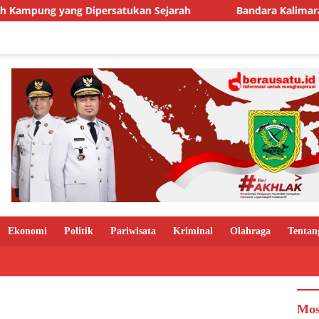
g Dipersatukan Sejarah
Bandara Kalimarau Siap Go Int
Ekonomi
Politik
Pariwisata
Kriminal
Olahraga
Tentan
Mos