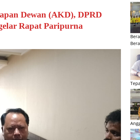
gkapan Dewan (AKD), DPRD
elar Rapat Paripurna
Bera
Ber
Tepa
Angg