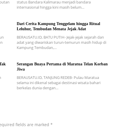
mbutan
status Bandara Kalimarau menjadi bandara
internasional hingga kini masih belum…
Dari Cerita Kampung Tenggelam hingga Ritual
Leluhur, Tembudan Menata Jejak Adat
un
BERAUSATU.ID, BATU PUTIH- Jejak-jejak sejarah dan
an
adat yang diwariskan turun-temurun masih hidup di
Kampung Tembudan,…
Tak
Serangan Buaya Pertama di Maratua Telan Korban
Jiwa
n
BERAUSATU.ID, TANJUNG REDEB- Pulau Maratua
n
selama ini dikenal sebagai destinasi wisata bahari
berkelas dunia dengan…
equired fields are marked
*