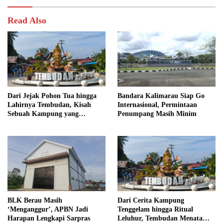
Read Also
Dari Jejak Pohon Tua hingga
Bandara Kalimarau Siap Go
Lahirnya Tembudan, Kisah
Internasional, Permintaan
Sebuah Kampung yang
Penumpang Masih Minim
Dipersatukan Sejarah
BLK Berau Masih
Dari Cerita Kampung
‘Menganggur’, APBN Jadi
Tenggelam hingga Ritual
Harapan Lengkapi Sarpras
Leluhur, Tembudan Menata