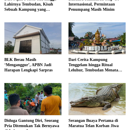
Lahirnya Tembudan, Kisah
Internasional, Permintaan
Sebuah Kampung yang
Penumpang Masih Minim
Dipersatukan Sejarah
BLK Berau Masih
Dari Cerita Kampung
‘Menganggur’, APBN Jadi
Tenggelam hingga Ritual
Harapan Lengkapi Sarpras
Leluhur, Tembudan Menata
Jejak Adat
Diduga Gantung Diri, Seorang
Serangan Buaya Pertama di
Pria Ditemukan Tak Bernyawa
Maratua Telan Korban Jiwa