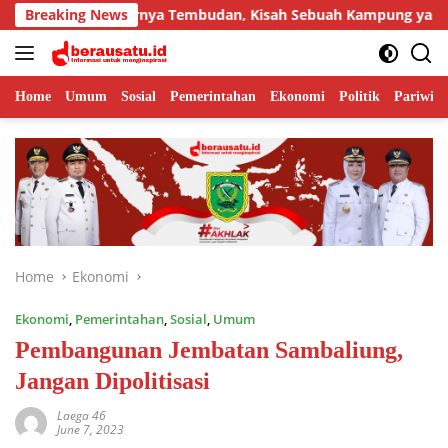
Skip
hingga Lahirnya Tembudan, Kisah Sebuah Kampung yang Dipersat
Breaking News
to
content
Home
Umum
Sosial
Pemerintahan
Ekonomi
Politik
Pariwisa
Home
Ekonomi
Ekonomi
,
Pemerintahan
,
Sosial
,
Umum
Pembangunan Jembatan Sambaliung,
Jangan Dipolitisasi
Laega 46
June 7, 2023