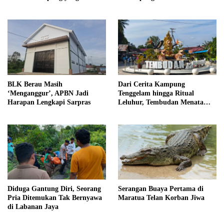
Dipersatukan Sejarah
BLK Berau Masih
Dari Cerita Kampung
‘Menganggur’, APBN Jadi
Tenggelam hingga Ritual
Harapan Lengkapi Sarpras
Leluhur, Tembudan Menata
Jejak Adat
Diduga Gantung Diri, Seorang
Serangan Buaya Pertama di
Pria Ditemukan Tak Bernyawa
Maratua Telan Korban Jiwa
di Labanan Jaya