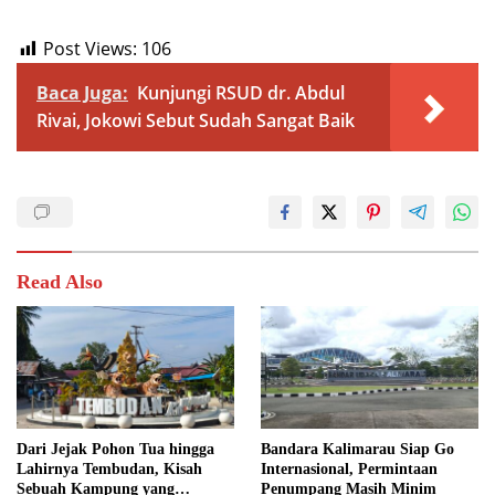
Post Views:
106
Baca Juga:
Kunjungi RSUD dr. Abdul
Rivai, Jokowi Sebut Sudah Sangat Baik
Read Also
Dari Jejak Pohon Tua hingga
Bandara Kalimarau Siap Go
Lahirnya Tembudan, Kisah
Internasional, Permintaan
Sebuah Kampung yang
Penumpang Masih Minim