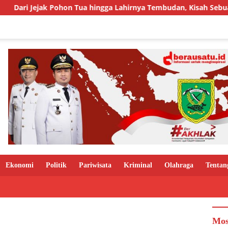
 Pohon Tua hingga Lahirnya Tembudan, Kisah Sebuah Kampung ya
Ekonomi
Politik
Pariwisata
Kriminal
Olahraga
Tentan
Mos