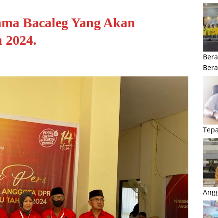
ma Bacaleg Yang Akan
 2024.
Bera
Ber
Tepa
Angg