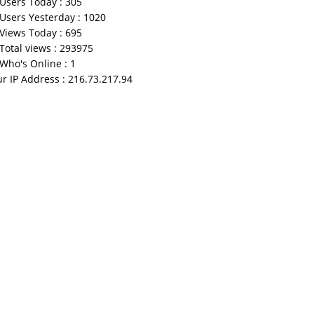
Users Today : 305
Users Yesterday : 1020
Views Today : 695
Total views : 293975
Who's Online : 1
r IP Address : 216.73.217.94