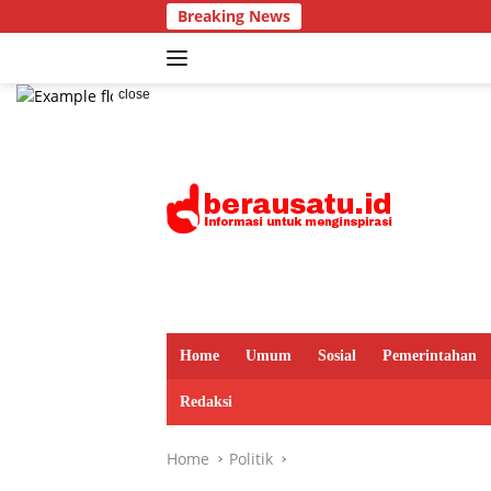
Skip
Breaking News
Dari Jejak
to
content
close
Home
Umum
Sosial
Pemerintahan
Redaksi
Home
Politik