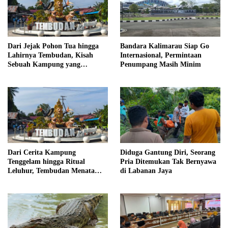
Dari Jejak Pohon Tua hingga
Bandara Kalimarau Siap Go
Lahirnya Tembudan, Kisah
Internasional, Permintaan
Sebuah Kampung yang
Penumpang Masih Minim
Dipersatukan Sejarah
Dari Cerita Kampung
Diduga Gantung Diri, Seorang
Tenggelam hingga Ritual
Pria Ditemukan Tak Bernyawa
Leluhur, Tembudan Menata
di Labanan Jaya
Jejak Adat