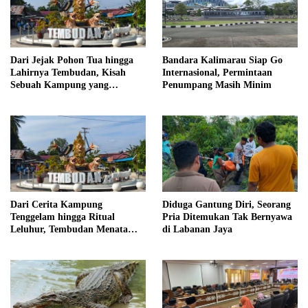
Dari Jejak Pohon Tua hingga
Bandara Kalimarau Siap Go
Lahirnya Tembudan, Kisah
Internasional, Permintaan
Sebuah Kampung yang
Penumpang Masih Minim
Dipersatukan Sejarah
Dari Cerita Kampung
Diduga Gantung Diri, Seorang
Tenggelam hingga Ritual
Pria Ditemukan Tak Bernyawa
Leluhur, Tembudan Menata
di Labanan Jaya
Jejak Adat