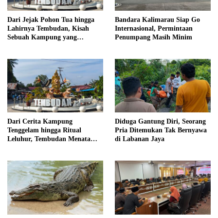
Dari Jejak Pohon Tua hingga
Bandara Kalimarau Siap Go
Lahirnya Tembudan, Kisah
Internasional, Permintaan
Sebuah Kampung yang
Penumpang Masih Minim
Dipersatukan Sejarah
Dari Cerita Kampung
Diduga Gantung Diri, Seorang
Tenggelam hingga Ritual
Pria Ditemukan Tak Bernyawa
Leluhur, Tembudan Menata
di Labanan Jaya
Jejak Adat