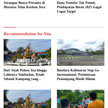
Serangan Buaya Pertama di
Dana Transfer Tak Penuh,
Maratua Telan Korban Jiwa
Pendapatan Berau 2025 Gagal
Capai Target
Recommendation for You
Dari Jejak Pohon Tua hingga
Bandara Kalimarau Siap Go
Lahirnya Tembudan, Kisah
Internasional, Permintaan
Sebuah Kampung yang
Penumpang Masih Minim
Dipersatukan Sejarah