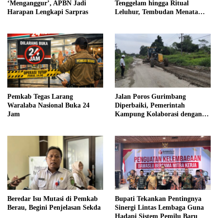
‘Menganggur’, APBN Jadi
Tenggelam hingga Ritual
Harapan Lengkapi Sarpras
Leluhur, Tembudan Menata
Jejak Adat
Pemkab Tegas Larang
Jalan Poros Gurimbang
Waralaba Nasional Buka 24
Diperbaiki, Pemerintah
Jam
Kampung Kolaborasi dengan
Swasta
Beredar Isu Mutasi di Pemkab
Bupati Tekankan Pentingnya
Berau, Begini Penjelasan Sekda
Sinergi Lintas Lembaga Guna
Hadapi Sistem Pemilu Baru