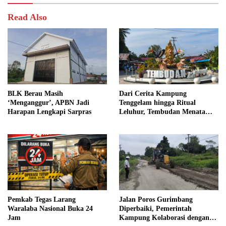
Read Also
BLK Berau Masih
Dari Cerita Kampung
‘Menganggur’, APBN Jadi
Tenggelam hingga Ritual
Harapan Lengkapi Sarpras
Leluhur, Tembudan Menata
Jejak Adat
Pemkab Tegas Larang
Jalan Poros Gurimbang
Waralaba Nasional Buka 24
Diperbaiki, Pemerintah
Jam
Kampung Kolaborasi dengan