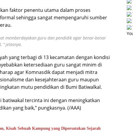
akan faktor penentu utama dalam proses
nformal sehingga sangat mempengaruhi sumber
erau.
You
at memberdayakan guru dan pendidik agar benar-benar
 ” jelasnya.
ah yang terbagi di 13 kecamatan dengan kondisi
nyebabkan ketersediaan guru sangat minim di
rharap agar Komnasdik dapat menjadi mitra
sionalisme dan kesejahteraan guru maupun
ngkatan mutu pendidikan di Bumi Batiwalkal.
atiwakal tercinta ini dengan meningkatkan
dikan yang baik,” pungkasnya. (/AAA)
an, Kisah Sebuah Kampung yang Dipersatukan Sejarah