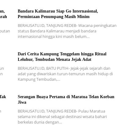
an,
Bandara Kalimarau Siap Go Internasional,
arah
Permintaan Penumpang Masih Minim
BERAUSATU.ID, TANJUNG REDEB- Wacana peningkatan
mbutan
status Bandara Kalimarau menjadi bandara
internasional hingga kini masih belum…
Dari Cerita Kampung Tenggelam hingga Ritual
Leluhur, Tembudan Menata Jejak Adat
un
BERAUSATU.ID, BATU PUTIH- Jejak-jejak sejarah dan
an
adat yang diwariskan turun-temurun masih hidup di
Kampung Tembudan,…
Tak
Serangan Buaya Pertama di Maratua Telan Korban
Jiwa
n
BERAUSATU.ID, TANJUNG REDEB- Pulau Maratua
n
selama ini dikenal sebagai destinasi wisata bahari
berkelas dunia dengan…