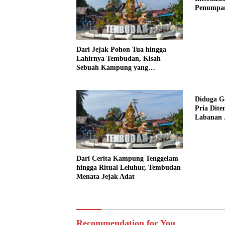
Penumpa
Dari Jejak Pohon Tua hingga
Lahirnya Tembudan, Kisah
Sebuah Kampung yang
Dipersatukan Sejarah
Diduga Ga
Pria Dit
Labanan 
Dari Cerita Kampung Tenggelam
hingga Ritual Leluhur, Tembudan
Menata Jejak Adat
Recommendation for You