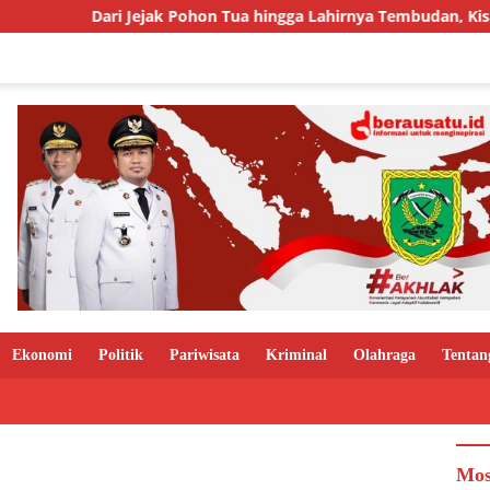
 Jejak Pohon Tua hingga Lahirnya Tembudan, Kisah Sebuah Kamp
Ekonomi
Politik
Pariwisata
Kriminal
Olahraga
Tentan
Mos