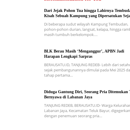
Dari Jejak Pohon Tua hingga Lahirnya Tembud
Kisah Sebuah Kampung yang Dipersatukan Sej
Di beberapa sudut wilayah Kampung Tembudan,
pohon-pohon durian, langsat, kelapa, hingga ra
masih tumbuh berkelompok….
BLK Berau Masih ‘Menganggur’, APBN Jadi
Harapan Lengkapi Sarpras
BERAUSATU.ID, TANJUNG REDEB- Lebih dari setah
sejak pembangunannya dimulai pada Mei 2025 d
tahap pertama…
Diduga Gantung Diri, Seorang Pria Ditemukan 
Bernyawa di Labanan Jaya
TANJUNG REDEB, BERAUSATU.ID- Warga Keluraha
Labanan Jaya, Kecamatan Teluk Bayur, digegerka
dengan penemuan seorang pria…