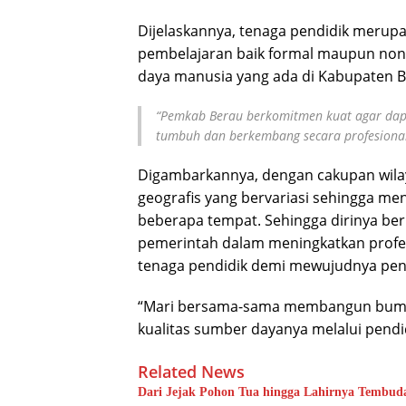
Dijelaskannya, tenaga pendidik merup
pembelajaran baik formal maupun no
daya manusia yang ada di Kabupaten B
“Pemkab Berau berkomitmen kuat agar dap
tumbuh dan berkembang secara profesional,
Digambarkannya, dengan cakupan wilay
geografis yang bervariasi sehingga me
beberapa tempat. Sehingga dirinya be
pemerintah dalam meningkatkan profe
tenaga pendidik demi mewujudnya peni
“Mari bersama-sama membangun bumi b
kualitas sumber dayanya melalui pendi
Related News
Dari Jejak Pohon Tua hingga Lahirnya Tembud