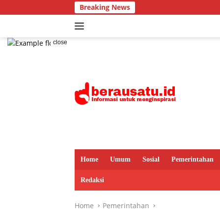
Skip
Breaking News
Dari
to
content
close
Home
Umum
Sosial
Pemerintahan
Redaksi
Home
Pemerintahan