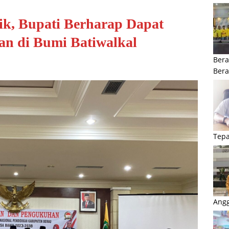
k, Bupati Berharap Dapat
n di Bumi Batiwalkal
Bera
Ber
Tepa
Angg